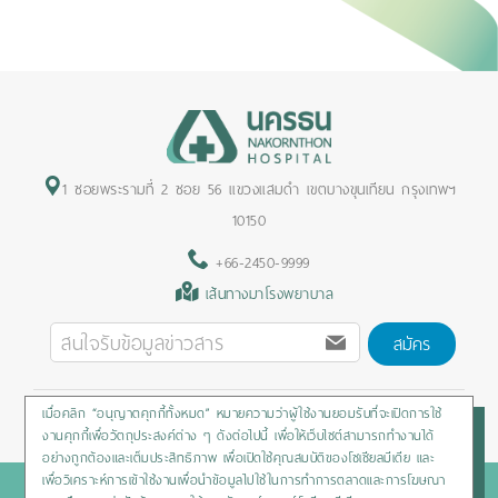
1 ซอยพระรามที่ 2 ซอย 56 แขวงแสมดำ เขตบางขุนเทียน กรุงเทพฯ
10150
+66-2450-9999
เส้นทางมาโรงพยาบาล
สมัคร
เมื่อคลิก “อนุญาตคุกกี้ทั้งหมด” หมายความว่าผู้ใช้งานยอมรับที่จะเปิดการใช้
Privacy Policy
/
Cookies Policy
/
Sitemap
/
สิทธิผู้ป่วย
งานคุกกี้เพื่อวัตถุประสงค์ต่าง ๆ ดังต่อไปนี้ เพื่อให้เว็บไซต์สามารถทำงานได้
อย่างถูกต้องและเต็มประสิทธิภาพ เพื่อเปิดใช้คุณสมบัติของโซเชียลมีเดีย และ
เพื่อวิเคราะห์การเข้าใช้งานเพื่อนำข้อมูลไปใช้ในการทำการตลาดและการโฆษณา
Copyright © 2020 Nakornthon Hospital. All rights reserved