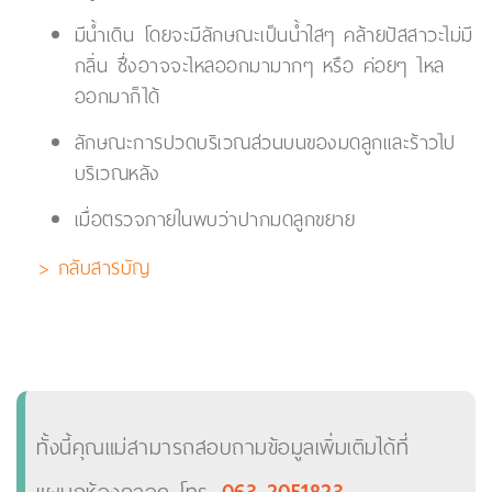
มีน้ำเดิน โดยจะมีลักษณะเป็นน้ำใสๆ คล้ายปัสสาวะไม่มี
กลิ่น ซึ่งอาจจะไหลออกมามากๆ หรือ ค่อยๆ ไหล
ออกมาก็ได้
ลักษณะการปวดบริเวณส่วนบนของมดลูกและร้าวไป
บริเวณหลัง
เมื่อตรวจภายในพบว่าปากมดลูกขยาย
> กลับสารบัญ
ทั้งนี้คุณแม่สามารถสอบถามข้อมูลเพิ่มเติมได้ที่
063-2051823