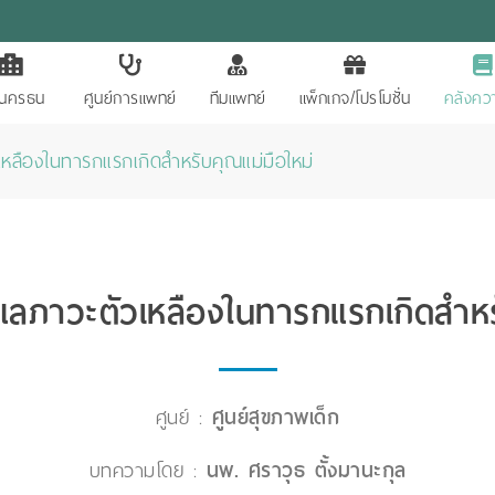
ักนครธน
ศูนย์การแพทย์
ทีมแพทย์
แพ็กเกจ/โปรโมชั่น
คลังควา
เหลืองในทารกแรกเกิดสำหรับคุณแม่มือใหม่
แลภาวะตัวเหลืองในทารกแรกเกิดสำหร
ศูนย์ :
ศูนย์สุขภาพเด็ก
บทความโดย :
นพ. ศราวุธ ตั้งมานะกุล