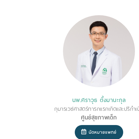
นพ.ศราวุธ ตั้งมานะกุล
กุมารเวชศาสตร์ทารกแรกเกิดและปริกำเน
ศูนย์สุขภาพเด็ก
นัดหมายแพทย์