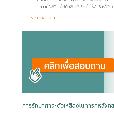
มาน้อยตามไปด้วย และยังทำให้สารเหลืองถูกด
> กลับสารบัญ
การรักษาภาวะตัวเหลืองในทารกหลังค