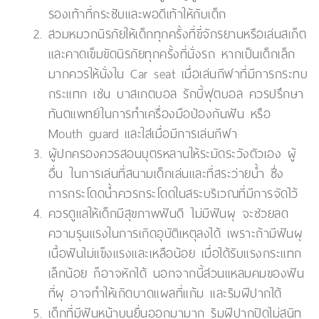
รองเท้าที่กระชับและพอดีเท้าให้กับเด็ก
สวมหมวกนิรภัยให้เด็กทุกครั้งที่ขี่จักรยานหรือเล่นสเก็ต
และคาดเข็มขัดนิรภัยทุกครั้งที่นั่งรถ หากเป็นเด็กเล็ก
มากควรให้นั่งใน Car seat เมื่อเล่นกีฬาที่มีการกระทบ
กระแทก เช่น บาสเกตบอล รักบี้ฟุตบอล ควรปรึกษา
ทันตแพทย์ในการทำเครื่องมือป้องกันฟัน หรือ
Mouth guard และใส่เมื่อมีการเล่นกีฬา
ผู้ปกครองควรสอนบุตรหลานให้ระมัดระวังตัวเอง ผู้
อื่น ในการเล่นที่สนามเด็กเล่นและที่สระว่ายน้ำ ซึ่ง
การกระโดดน้ำควรกระโดดในสระบริเวณที่มีการจัดไว้
ควรดูแลให้เด็กมีสุขภาพฟันดี ไม่มีฟันผุ จะช่วยลด
ความรุนแรงในการเกิดอุบัติเหตุลงได้ เพราะถ้ามีฟันผุ
เนื้อฟันไม่แข็งแรงและเหลือน้อย เมื่อได้รับแรงกระแทก
เล็กน้อย ก็อาจหักได้ นอกจากนี้ส่วนแหลมคมของฟัน
ที่ผุ อาจทำให้เกิดบาดแผลที่แก้ม และริมฝีปากได้
เด็กที่มีฟันหน้าบนยื่นออกมามาก ริมฝีปากปิดไม่สนิท