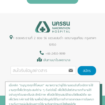
1 ซอยพระรามที่ 2 ซอย 56 แขวงแสมดำ เขตบางขุนเทียน กรุงเทพฯ
10150
+66-2450-9999
เส้นทางมาโรงพยาบาล
สมัคร
เมื่อคลิก “อนุญาตคุกกี้ทั้งหมด” หมายความว่าผู้ใช้งานยอมรับที่จะเปิดการใช้
Privacy Policy
/
Cookies Policy
/
Sitemap
/
สิทธิผู้ป่วย
งานคุกกี้เพื่อวัตถุประสงค์ต่าง ๆ ดังต่อไปนี้ เพื่อให้เว็บไซต์สามารถทำงานได้
อย่างถูกต้องและเต็มประสิทธิภาพ เพื่อเปิดใช้คุณสมบัติของโซเชียลมีเดีย และ
เพื่อวิเคราะห์การเข้าใช้งานเพื่อนำข้อมูลไปใช้ในการทำการตลาดและการโฆษณา
Copyright © 2020 Nakornthon Hospital. All rights reserved
รวมถึงการแบ่งปันข้อมูลการใช้งานกับพาร์ทเนอร์โซเชียลมีเดีย