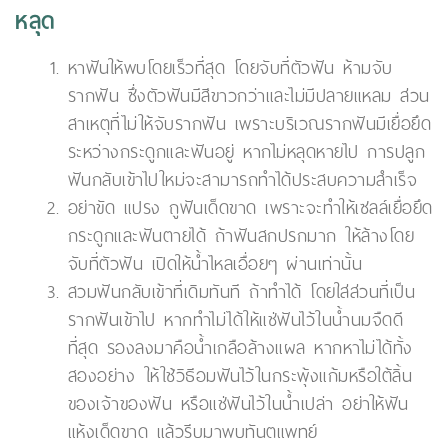
หลุด
หาฟันให้พบโดยเร็วที่สุด โดยจับที่ตัวฟัน ห้ามจับ
รากฟัน ซึ่งตัวฟันมีสีขาวกว่าและไม่มีปลายแหลม ส่วน
สาเหตุที่ไม่ให้จับรากฟัน เพราะบริเวณรากฟันมีเยื่อยึด
ระหว่างกระดูกและฟันอยู่ หากไม่หลุดหายไป การปลูก
ฟันกลับเข้าไปใหม่จะสามารถทำได้ประสบความสำเร็จ
อย่าขัด แปรง ถูฟันเด็ดขาด เพราะจะทำให้เซลล์เยื่อยึด
กระดูกและฟันตายได้ ถ้าฟันสกปรกมาก ให้ล้างโดย
จับที่ตัวฟัน เปิดให้น้ำไหลเอื่อยๆ ผ่านเท่านั้น
สวมฟันกลับเข้าที่เดิมทันที ถ้าทำได้ โดยใส่ส่วนที่เป็น
รากฟันเข้าไป หากทำไม่ได้ให้แช่ฟันไว้ในน้ำนมจืดดี
ที่สุด รองลงมาคือน้ำเกลือล้างแผล หากหาไม่ได้ทั้ง
สองอย่าง ให้ใช้วิธีอมฟันไว้ในกระพุ้งแก้มหรือใต้ลิ้น
ของเจ้าของฟัน หรือแช่ฟันไว้ในน้ำเปล่า อย่าให้ฟัน
แห้งเด็ดขาด แล้วรีบมาพบทันตแพทย์