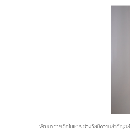
พัฒนาการเด็กในแต่ละช่วงวัยมีความสำคัญอย่า