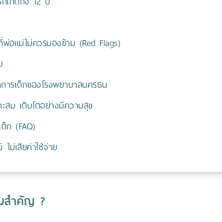
รกเกิดถึง 12 ปี
่พ่อแม่ไม่ควรมองข้าม (Red Flags)
ย
นาการเด็กของโรงพยาบาลนครธน
ะสม เติบโตอย่างมีความสุข
เด็ก (FAQ)
ม่เสียค่าใช้จ่าย
ามสำคัญ ?