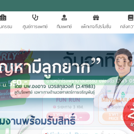
ักนครธน
ศูนย์การแพทย์
ทีมแพทย์
แพ็กเกจ/โปรโมชั่น
คลังควา