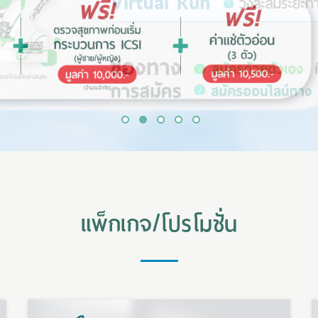
1
2
3
4
5
แพ็กเกจ/โปรโมชั่น