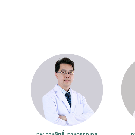
กษ์
ทพ.ภาสสิทธิ์ ภาสวรรณกุล
ท