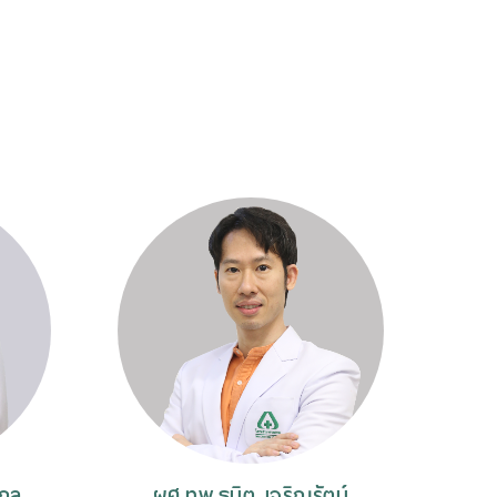
กุล
ผศ.ทพ.ธนิต เจริญรัตน์