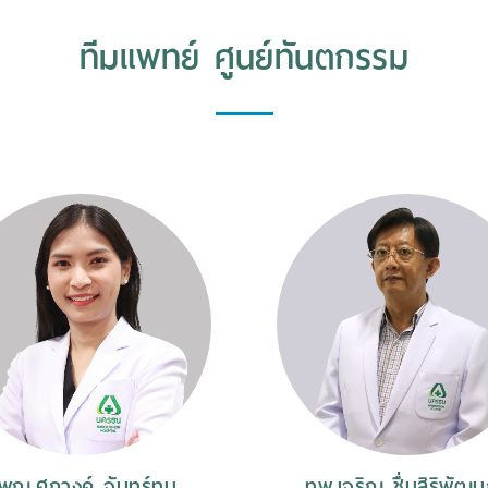
ทีมแพทย์ ศูนย์ทันตกรรม
พญ.ศุภางค์ จันทร์ทน
ทพ.เจริญ ชื่นสิริพัฒน