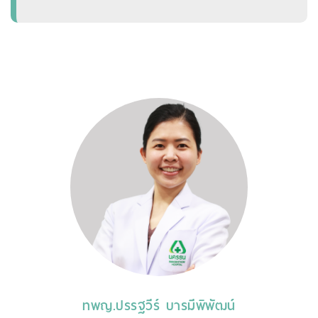
ทพญ.ปรรฐวีร์ บารมีพิพัฒน์