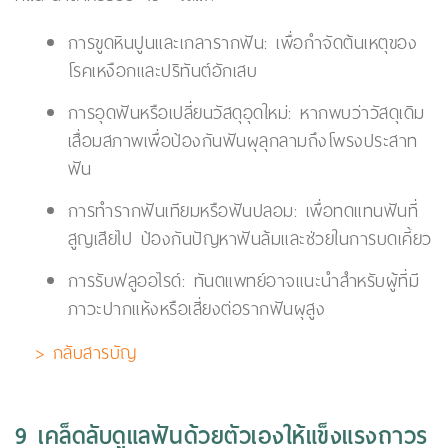
การขูดหินปูนและเกลารากฟัน: เพื่อกำจัดต้นเหตุของ
โรคเหงือกและปริทันต์อักเสบ
การอุดฟันหรือเปลี่ยนวัสดุอุดใหม่: หากพบว่าวัสดุเดิม
เสื่อมสภาพเพื่อป้องกันฟันผุลุกลามถึงโพรงประสาท
ฟัน
การทำรากฟันเทียมหรือฟันปลอม: เพื่อทดแทนฟันที่
สูญเสียไป ป้องกันปัญหาฟันล้มและช่วยในการบดเคี้ยว
การรับฟลูออไรด์: ทันตแพทย์อาจแนะนำสำหรับผู้ที่มี
ภาวะปากแห้งหรือเสี่ยงต่อรากฟันผุสูง
> กลับสารบัญ
9 เคล็ดลับดูแลฟันด้วยตัวเองให้แข็งแรงถาวร