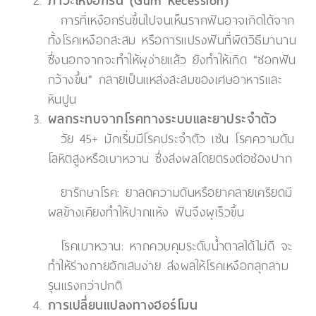
ภาวะเหงือกร่น (Gum Recession)
การที่เหงือกร่นขึ้นไปจนเห็นรากฟันอาจเกิดได้จาก
ทั้งโรคเหงือกสะสม หรือการแปรงฟันที่ผิดวิธีมานาน
ซึ่งนอกจากจะทำให้ผุง่ายแล้ว ยังทำให้เกิด "ซอกฟัน
กว้างขึ้น" กลายเป็นแหล่งสะสมของเศษอาหารและ
หินปูน
ผลกระทบจากโรคทางระบบและยาประจำตัว
วัย 45+ มักเริ่มมีโรคประจำตัว เช่น โรคความดัน
โลหิตสูงหรือเบาหวาน ซึ่งส่งผลโดยตรงต่อช่องปาก
ยารักษาโรค: ยาลดความดันหรือยาคลายเครียดมี
ผลข้างเคียงทำให้ปากแห้ง ฟันจึงผุเร็วขึ้น
โรคเบาหวาน: หากควบคุมระดับน้ำตาลได้ไม่ดี จะ
ทำให้ร่างกายอักเสบง่าย ส่งผลให้โรคเหงือกลุกลาม
รุนแรงกว่าปกติ
การเปลี่ยนแปลงทางฮอร์โมน