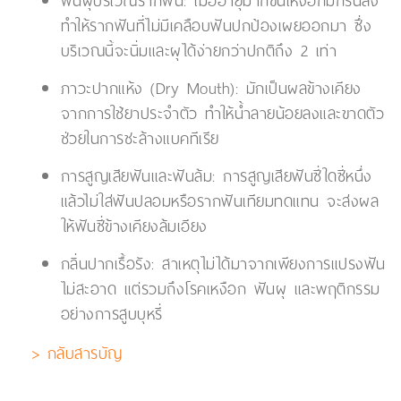
ฟันผุบริเวณรากฟัน: เมื่ออายุมากขึ้นเหงือกมักร่นลง
ทำให้รากฟันที่ไม่มีเคลือบฟันปกป้องเผยออกมา ซึ่ง
บริเวณนี้จะนิ่มและผุได้ง่ายกว่าปกติถึง 2 เท่า
ภาวะปากแห้ง (Dry Mouth): มักเป็นผลข้างเคียง
จากการใช้ยาประจำตัว ทำให้น้ำลายน้อยลงและขาดตัว
ช่วยในการชะล้างแบคทีเรีย
การสูญเสียฟันและฟันล้ม: การสูญเสียฟันซี่ใดซี่หนึ่ง
แล้วไม่ใส่ฟันปลอมหรือรากฟันเทียมทดแทน จะส่งผล
ให้ฟันซี่ข้างเคียงล้มเอียง
กลิ่นปากเรื้อรัง: สาเหตุไม่ได้มาจากเพียงการแปรงฟัน
ไม่สะอาด แต่รวมถึงโรคเหงือก ฟันผุ และพฤติกรรม
อย่างการสูบบุหรี่
> กลับสารบัญ