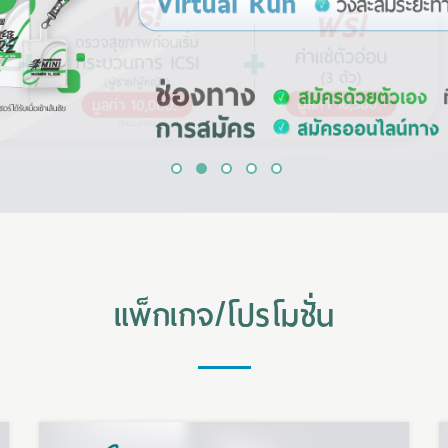
1
2
3
4
5
แพ็กเกจ/โปรโมชั่น