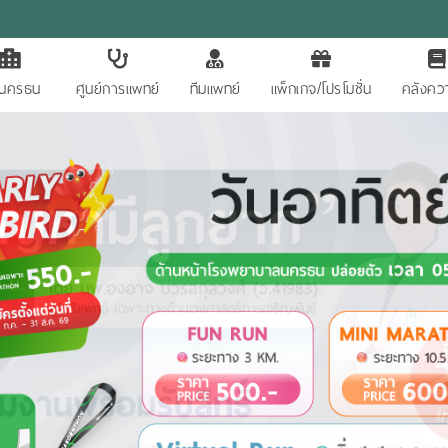
ักนครธน
ศูนย์การแพทย์
ทีมแพทย์
แพ็กเกจ/โปรโมชั่น
คลังควา