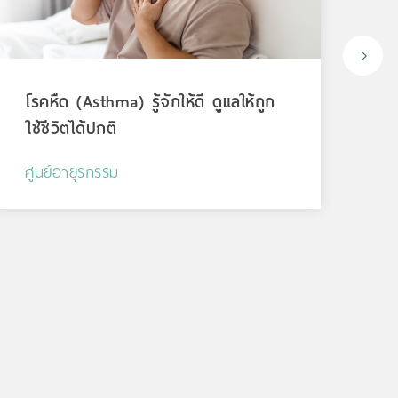
โรคหืด (Asthma) รู้จักให้ดี ดูแลให้ถูก
สั
ใช้ชีวิตได้ปกติ
ระย
ศูนย์อายุรกรรม
ศูน