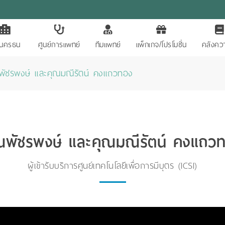
ักนครธน
ศูนย์การแพทย์
ทีมแพทย์
แพ็กเกจ/โปรโมชั่น
คลังควา
พัชรพงษ์ และคุณมณีรัตน์ คงแถวทอง
ณพัชรพงษ์ และคุณมณีรัตน์ คงแถว
ผู้เข้ารับบริการศูนย์เทคโนโลยีเพื่อการมีบุตร (ICSI)