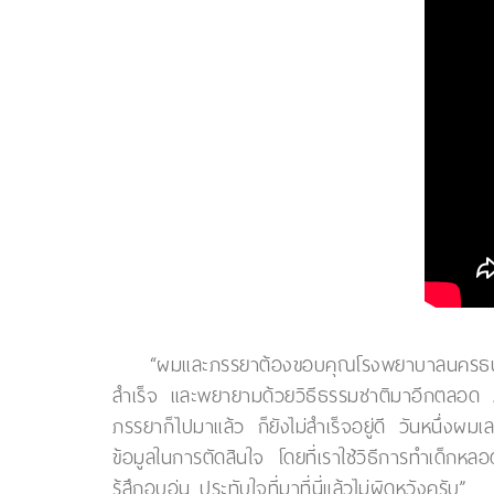
“ผมและภรรยาต้องขอบคุณโรงพยาบาลนครธน ที่ท
สำเร็จ และพยายามด้วยวิธีธรรมชาติมาอีกตลอด 2
ภรรยาก็ไปมาแล้ว ก็ยังไม่สำเร็จอยู่ดี วันหนึ่งผ
ข้อมูลในการตัดสินใจ โดยที่เราใช้วิธีการทำเด็กห
รู้สึกอบอุ่น ประทับใจที่มาที่นี่แล้วไม่ผิดหวังครับ”