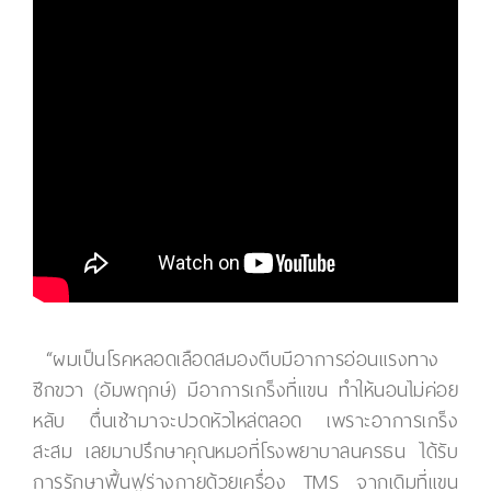
“ผมเป็นโรคหลอดเลือดสมองตีบมีอาการอ่อนแรงทาง
ซีกขวา (อัมพฤกษ์) มีอาการเกร็งที่แขน ทำให้นอนไม่ค่อย
หลับ ตื่นเช้ามาจะปวดหัวไหล่ตลอด เพราะอาการเกร็ง
สะสม เลยมาปรึกษาคุณหมอที่โรงพยาบาลนครธน ได้รับ
การรักษาฟื้นฟูร่างกายด้วยเครื่อง TMS จากเดิมที่แขน