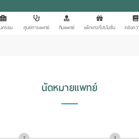
ักนครธน
ศูนย์การแพทย์
ทีมแพทย์
แพ็กเกจ/โปรโมชั่น
คลังควา
นัดหมายแพทย์