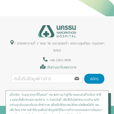
1 ซอยพระรามที่ 2 ซอย 56 แขวงแสมดำ เขตบางขุนเทียน กรุงเทพฯ
10150
+66-2450-9999
เส้นทางมาโรงพยาบาล
สมัคร
เมื่อคลิก “อนุญาตคุกกี้ทั้งหมด” หมายความว่าผู้ใช้งานยอมรับที่จะเปิดการใช้
Privacy Policy
/
Cookies Policy
/
Sitemap
/
สิทธิผู้ป่วย
งานคุกกี้เพื่อวัตถุประสงค์ต่าง ๆ ดังต่อไปนี้ เพื่อให้เว็บไซต์สามารถทำงานได้
อย่างถูกต้องและเต็มประสิทธิภาพ เพื่อเปิดใช้คุณสมบัติของโซเชียลมีเดีย และ
เพื่อวิเคราะห์การเข้าใช้งานเพื่อนำข้อมูลไปใช้ในการทำการตลาดและการโฆษณา
Copyright © 2020 Nakornthon Hospital. All rights reserved