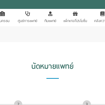
ักนครธน
ศูนย์การแพทย์
ทีมแพทย์
แพ็กเกจ/โปรโมชั่น
คลังควา
นัดหมายแพทย์