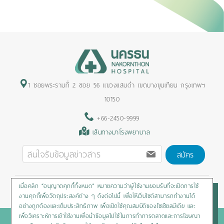
1 ซอยพระรามที่ 2 ซอย 56 แขวงแสมดำ เขตบางขุนเทียน กรุงเทพฯ
10150
+66-2450-9999
เส้นทางมาโรงพยาบาล
สมัคร
เมื่อคลิก “อนุญาตคุกกี้ทั้งหมด” หมายความว่าผู้ใช้งานยอมรับที่จะเปิดการใช้
Privacy Policy
/
Cookies Policy
/
Sitemap
/
สิทธิผู้ป่วย
งานคุกกี้เพื่อวัตถุประสงค์ต่าง ๆ ดังต่อไปนี้ เพื่อให้เว็บไซต์สามารถทำงานได้
อย่างถูกต้องและเต็มประสิทธิภาพ เพื่อเปิดใช้คุณสมบัติของโซเชียลมีเดีย และ
เพื่อวิเคราะห์การเข้าใช้งานเพื่อนำข้อมูลไปใช้ในการทำการตลาดและการโฆษณา
Copyright © 2020 Nakornthon Hospital. All rights reserved