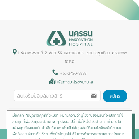
1 ซอยพระรามที่ 2 ซอย 56 แขวงแสมดำ เขตบางขุนเทียน กรุงเทพฯ
10150
+66-2450-9999
เส้นทางมาโรงพยาบาล
สมัคร
เมื่อคลิก “อนุญาตคุกกี้ทั้งหมด” หมายความว่าผู้ใช้งานยอมรับที่จะเปิดการใช้
Privacy Policy
/
Cookies Policy
/
Sitemap
/
สิทธิผู้ป่วย
งานคุกกี้เพื่อวัตถุประสงค์ต่าง ๆ ดังต่อไปนี้ เพื่อให้เว็บไซต์สามารถทำงานได้
อย่างถูกต้องและเต็มประสิทธิภาพ เพื่อเปิดใช้คุณสมบัติของโซเชียลมีเดีย และ
เพื่อวิเคราะห์การเข้าใช้งานเพื่อนำข้อมูลไปใช้ในการทำการตลาดและการโฆษณา
Copyright © 2020 Nakornthon Hospital. All rights reserved