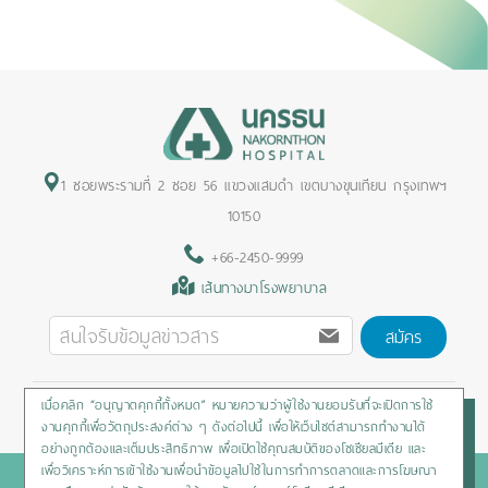
1 ซอยพระรามที่ 2 ซอย 56 แขวงแสมดำ เขตบางขุนเทียน กรุงเทพฯ
10150
+66-2450-9999
เส้นทางมาโรงพยาบาล
สมัคร
เมื่อคลิก “อนุญาตคุกกี้ทั้งหมด” หมายความว่าผู้ใช้งานยอมรับที่จะเปิดการใช้
Privacy Policy
/
Cookies Policy
/
Sitemap
/
สิทธิผู้ป่วย
งานคุกกี้เพื่อวัตถุประสงค์ต่าง ๆ ดังต่อไปนี้ เพื่อให้เว็บไซต์สามารถทำงานได้
อย่างถูกต้องและเต็มประสิทธิภาพ เพื่อเปิดใช้คุณสมบัติของโซเชียลมีเดีย และ
เพื่อวิเคราะห์การเข้าใช้งานเพื่อนำข้อมูลไปใช้ในการทำการตลาดและการโฆษณา
Copyright © 2020 Nakornthon Hospital. All rights reserved