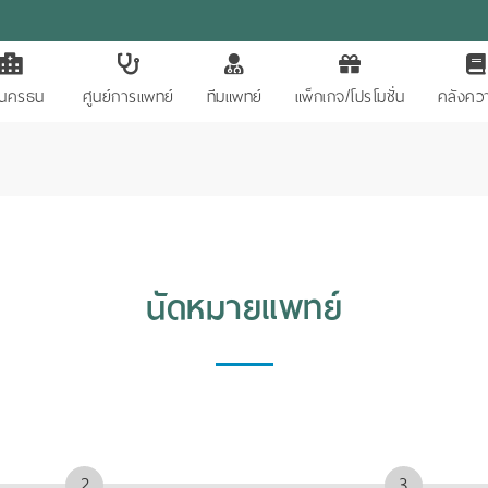
ักนครธน
ศูนย์การแพทย์
ทีมแพทย์
แพ็กเกจ/โปรโมชั่น
คลังควา
นัดหมายแพทย์