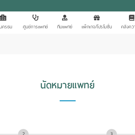
ักนครธน
ศูนย์การแพทย์
ทีมแพทย์
แพ็กเกจ/โปรโมชั่น
คลังควา
นัดหมายแพทย์