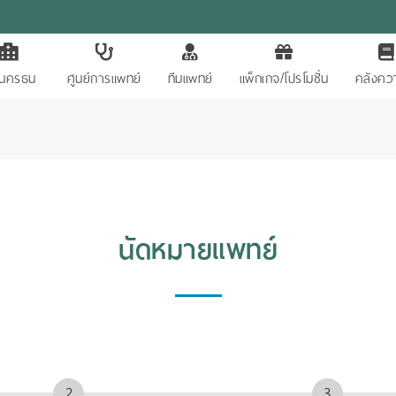
ักนครธน
ศูนย์การแพทย์
ทีมแพทย์
แพ็กเกจ/โปรโมชั่น
คลังควา
นัดหมายแพทย์