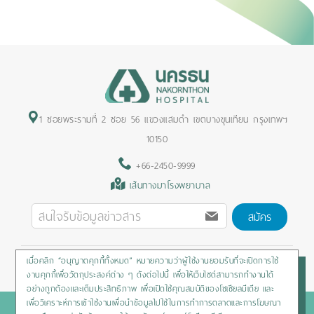
1 ซอยพระรามที่ 2 ซอย 56 แขวงแสมดำ เขตบางขุนเทียน กรุงเทพฯ
10150
+66-2450-9999
เส้นทางมาโรงพยาบาล
สมัคร
เมื่อคลิก “อนุญาตคุกกี้ทั้งหมด” หมายความว่าผู้ใช้งานยอมรับที่จะเปิดการใช้
Privacy Policy
/
Cookies Policy
/
Sitemap
/
สิทธิผู้ป่วย
งานคุกกี้เพื่อวัตถุประสงค์ต่าง ๆ ดังต่อไปนี้ เพื่อให้เว็บไซต์สามารถทำงานได้
อย่างถูกต้องและเต็มประสิทธิภาพ เพื่อเปิดใช้คุณสมบัติของโซเชียลมีเดีย และ
เพื่อวิเคราะห์การเข้าใช้งานเพื่อนำข้อมูลไปใช้ในการทำการตลาดและการโฆษณา
Copyright © 2020 Nakornthon Hospital. All rights reserved