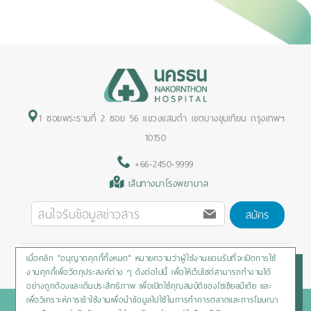
1 ซอยพระรามที่ 2 ซอย 56 แขวงแสมดำ เขตบางขุนเทียน กรุงเทพฯ
10150
+66-2450-9999
เส้นทางมาโรงพยาบาล
สมัคร
เมื่อคลิก “อนุญาตคุกกี้ทั้งหมด” หมายความว่าผู้ใช้งานยอมรับที่จะเปิดการใช้
Privacy Policy
/
Cookies Policy
/
Sitemap
/
สิทธิผู้ป่วย
งานคุกกี้เพื่อวัตถุประสงค์ต่าง ๆ ดังต่อไปนี้ เพื่อให้เว็บไซต์สามารถทำงานได้
อย่างถูกต้องและเต็มประสิทธิภาพ เพื่อเปิดใช้คุณสมบัติของโซเชียลมีเดีย และ
เพื่อวิเคราะห์การเข้าใช้งานเพื่อนำข้อมูลไปใช้ในการทำการตลาดและการโฆษณา
Copyright © 2020 Nakornthon Hospital. All rights reserved