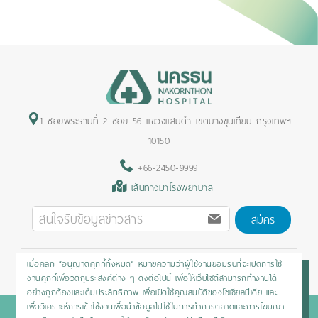
1 ซอยพระรามที่ 2 ซอย 56 แขวงแสมดำ เขตบางขุนเทียน กรุงเทพฯ
10150
+66-2450-9999
เส้นทางมาโรงพยาบาล
สมัคร
เมื่อคลิก “อนุญาตคุกกี้ทั้งหมด” หมายความว่าผู้ใช้งานยอมรับที่จะเปิดการใช้
Privacy Policy
/
Cookies Policy
/
Sitemap
/
สิทธิผู้ป่วย
งานคุกกี้เพื่อวัตถุประสงค์ต่าง ๆ ดังต่อไปนี้ เพื่อให้เว็บไซต์สามารถทำงานได้
อย่างถูกต้องและเต็มประสิทธิภาพ เพื่อเปิดใช้คุณสมบัติของโซเชียลมีเดีย และ
เพื่อวิเคราะห์การเข้าใช้งานเพื่อนำข้อมูลไปใช้ในการทำการตลาดและการโฆษณา
Copyright © 2020 Nakornthon Hospital. All rights reserved