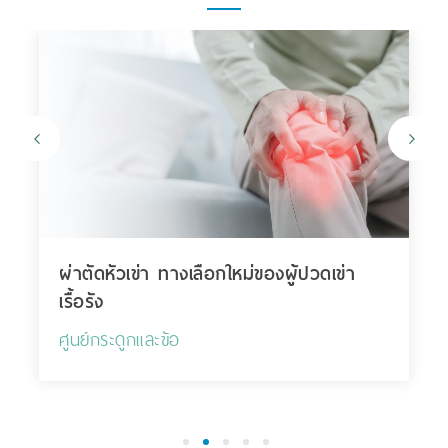
ผ่าตัดหัวเข่า ทางเลือกใหม่ของผู้ปวดเข่า
เรื้อรัง
ศูนย์กระดูกและข้อ