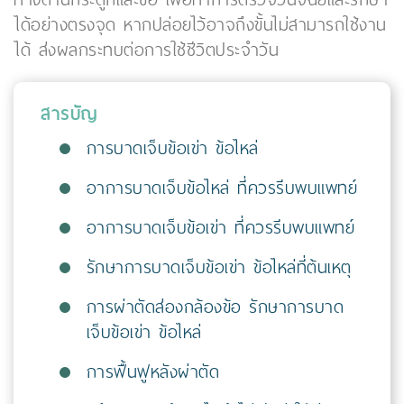
ได้อย่างตรงจุด หากปล่อยไว้อาจถึงขั้นไม่สามารถใช้งาน
ได้ ส่งผลกระทบต่อการใช้ชีวิตประจำวัน
สารบัญ
การบาดเจ็บข้อเข่า ข้อไหล่
อาการบาดเจ็บข้อไหล่ ที่ควรรีบพบแพทย์
อาการบาดเจ็บข้อเข่า ที่ควรรีบพบแพทย์
รักษาการบาดเจ็บข้อเข่า ข้อไหล่ที่ต้นเหตุ
การผ่าตัดส่องกล้องข้อ รักษาการบาด
เจ็บข้อเข่า ข้อไหล่
การฟื้นฟูหลังผ่าตัด