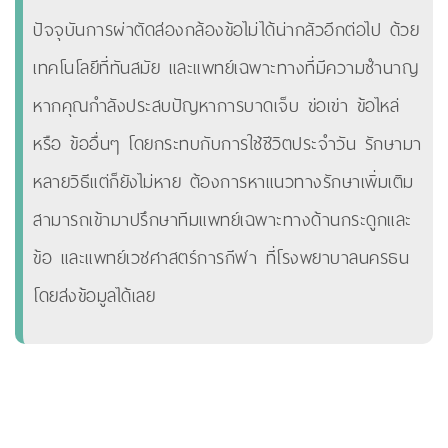
ปัจจุบันการผ่าตัดส่องกล้องข้อไม่ได้น่ากลัวอีกต่อไป ด้วย
เทคโนโลยีที่ทันสมัย และแพทย์เฉพาะทางที่มีความชำนาญ
หากคุณกำลังประสบปัญหาการบาดเจ็บ ข่อเข่า ข้อไหล่
หรือ ข้ออื่นๆ โดยกระทบกับการใช้ชีวิตประจำวัน รักษามา
หลายวิธีแต่ก็ยังไม่หาย ต้องการหาแนวทางรักษาเพิ่มเติม
สามารถเข้ามาปรึกษาทีมแพทย์เฉพาะทางด้านกระดูกและ
ข้อ และแพทย์เวชศาสตร์การกีฬา ที่โรงพยาบาลนครธน
โดยส่งข้อมูลได้เลย