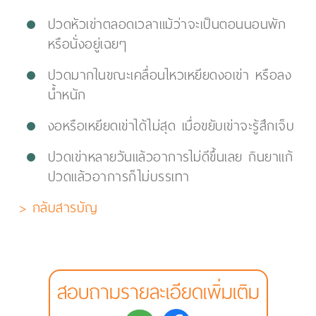
ปวดหัวเข่าตลอดเวลาแม้ว่าจะเป็นตอนนอนพัก
หรือนั่งอยู่เฉยๆ
ปวดมากในขณะเคลื่อนไหวเหยียดงอเข่า หรือลง
น้ำหนัก
งอหรือเหยียดเข่าได้ไม่สุด เมื่อขยับเข่าจะรู้สึกเจ็บ
ปวดเข่าหลายวันแล้วอาการไม่ดีขึ้นเลย กินยาแก้
ปวดแล้วอาการก็ไม่บรรเทา
> กลับสารบัญ
สอบถามรายละเอียดเพิ่มเติม