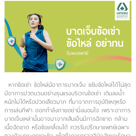
หากข้อเข่า ข้อไหล่มีอาการบาดเจ็บ ขยับข้อไหล่ได้ไม่สุด
มีอาการปวดบวมอย่างรุนแรงบริเวณข้อเข่า เดินลงน้ำ
หนักไม่ได้หรือปวดเสียวมาก ที่มาจากการอุบัติเหตุหรือ
การเล่นกีฬา ออกกำลังกายอย่านิ่งนอนใจ เพราะอาการ
บาดเจ็บเหล่านั้นอาจมาจากเส้นเอ็นมีการฉีกขาด กล้าม
เนื้อฉีดขาด หรือข้อเคลื่อนได้ ควรรีบปรึกษาแพทย์เฉพาะ
ทางด้านกระดูกและข้อ เพื่อทำการตรวจวินิจฉัยและรักษา