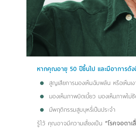
หากคุณอายุ 50 ปีขึ้นไป และมีอาการดังนี
สูญเสียการมองเห็นฉับพลัน หรือเห็
มองเห็นภาพบิดเบี้ยว มองเห็นภาพไม่ช
มีพฤติกรรมสูบบุหรี่เป็นประจำ
“โรคจอตาเสื
รู้ไว้ คุณอาจมีความเสี่ยงเป็น