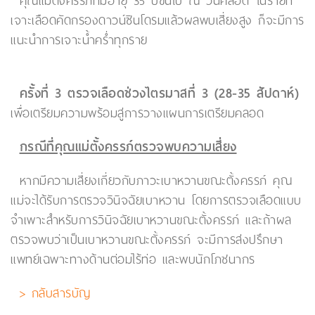
คุณแม่ตั้งครรภ์ที่มีอายุ 35 ปีขึ้นไป ณ วันคลอด ในรายที่
เจาะเลือดคัดกรองดาวน์ซินโดรมแล้วผลพบเสี่ยงสูง ก็จะมีการ
แนะนำการเจาะน้ำคร่ำทุกราย
ครั้งที่ 3 ตรวจเลือดช่วงไตรมาสที่ 3 (28-35 สัปดาห์)
เพื่อเตรียมความพร้อมสู่การวางแผนการเตรียมคลอด
กรณีที่คุณแม่ตั้งครรภ์ตรวจพบความเสี่ยง
หากมีความเสี่ยงเกี่ยวกับภาวะเบาหวานขณะตั้งครรภ์ คุณ
แม่จะได้รับการตรวจวินิจฉัยเบาหวาน โดยการตรวจเลือดแบบ
จำเพาะสำหรับการวินิจฉัยเบาหวานขณะตั้งครรภ์ และถ้าผล
ตรวจพบว่าเป็นเบาหวานขณะตั้งครรภ์ จะมีการส่งปรึกษา
แพทย์เฉพาะทางด้านต่อมไร้ท่อ และพบนักโภชนากร
> กลับสารบัญ