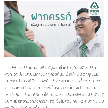
การฝากครรภ์มีความสำคัญมากสำหรับคุณแม่ตั้งครรภ์
เพราะจุดมุ่งหมายในการฝากครรภ์นั้นเพื่อให้แน่ใจว่าคุณแม่
และทารกในครรภ์มีสุขภาพดี แข็งแรงตลอดการตั้งครรภ์ หาก
มีปัญหาหรือสิ่งผิดปกติเกิดขึ้นในระหว่างนั้น จะได้รีบปรึกษา
แพทย์และเข้ารับการรักษาได้ทันท่วงที และควรฝากครรภ์ตั้งแต่
เนิ่นๆ เมื่อทราบว่าตั้งครรภ์แล้ว ซึ่งไม่ควรเกิน 12 สัปดาห์ นับ