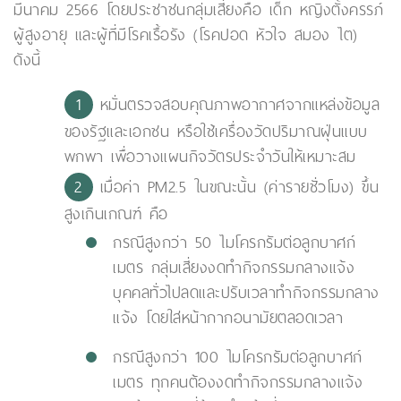
มีนาคม 2566 โดยประชาชนกลุ่มเสี่ยงคือ เด็ก หญิงตั้งครรภ์
ผู้สูงอายุ และผู้ที่มีโรคเรื้อรัง (โรคปอด หัวใจ สมอง ไต)
ดังนี้
หมั่นตรวจสอบคุณภาพอากาศจากแหล่งข้อมูล
ของรัฐและเอกชน หรือใช้เครื่องวัดปริมาณฝุ่นแบบ
พกพา เพื่อวางแผนกิจวัตรประจำวันให้เหมาะสม
เมื่อค่า PM2.5 ในขณะนั้น (ค่ารายชั่วโมง) ขึ้น
สูงเกินเกณฑ์ คือ
กรณีสูงกว่า 50 ไมโครกรัมต่อลูกบาศก์
เมตร กลุ่มเสี่ยงงดทำกิจกรรมกลางแจ้ง
บุคคลทั่วไปลดและปรับเวลาทำกิจกรรมกลาง
แจ้ง โดยใส่หน้ากากอนามัยตลอดเวลา
กรณีสูงกว่า 100 ไมโครกรัมต่อลูกบาศก์
เมตร ทุกคนต้องงดทำกิจกรรมกลางแจ้ง