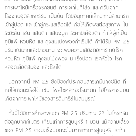
การเผาไหม้เครื่องรถยนต์ การเผาในที่โล่ง และควันจาก
โรงงานอุตสาหกรรม เป็นต้น โดยอนุภาคที่เล็กมากนี้สามารถ
เข้าสู่ปอด และเข้าสู่กระแสเลือดได้ ก่อให้เกิดผลต่อสุขภาพ ใน
ระยะสั้น เช่น แสบตา แสบจมูก ระคายเคืองตา ทำให้ผู้ที่เป็น
ภูมิแพ้ หอบหืด และถุงลมโป่งพองกำเริบได้ ถ้าได้รับ PM 2.5
ปริมาณมากและยาวนาน จะเพิ่มความเสี่ยงต่อการเกิดโรค
หอบหืด ภูมิแพ้ ถุงลมโป่งพอง มะเร็งปอด โรคหัวใจ โรค
หลอดเลือดสมอง และโรคไต
นอกจากนี้ PM 2.5 ยังมีองค์ประกอบสารเคมีบางชนิด ที่
ก่อให้เกิดมะเร็งได้ เช่น โพลีไซคลิกอะโรมาติก ไฮโครคาร์บอน
เกิดจาการเผาไหม้ของสารอินทรีย์ไม่สมบูรณ์
ทั้งนี้ได้มีการศึกษาพบว่า PM 2.5 ปริมาณ 22 ไมโครกรัม
ต่อลูกบาศก์เมตร เทียบเท่าการสูบบุหรี่ 1 มวน แม้ความเสี่ยง
ของ PM 2.5 ต่อมะเร็งปอดจะไม่มากเท่าการสูบบุหรี่ แต่ถ้า