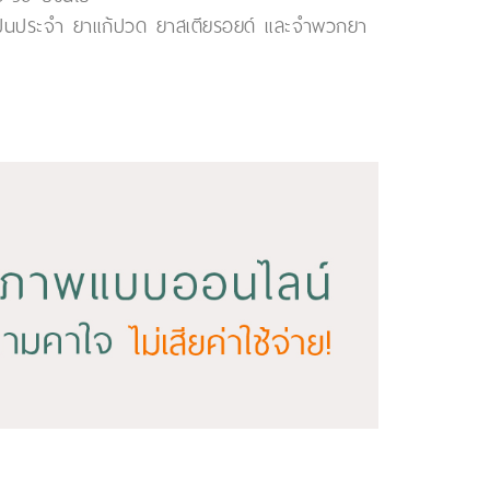
นะเป็นประจำ ยาแก้ปวด ยาสเตียรอยด์ และจำพวกยา