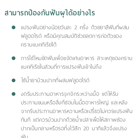
สามารถป้องกันฟันผุได้อย่างไร
แปรงฟันอย่างน้อยวันละ 2 ครั้ง ด้วยยาสีฟันที่ผสม
ฟลูออไรด์ หรือมีคุณสมบัติช่วยลดการก่อตัวของ
คราบแบคทีเรียได้
การใช้ไหมขัดฟันเพื่อขจัดเศษอาหาร สาะเหตุของคราบ
แบคทีเรียในส่วนที่การแปรงฟันเข้าไม่ถึง
ใช้น้ำยาบ้วนปากที่ผสมฟลูออไรด์
งดรับประทานอาหารจุกจิกระหว่างมื้อ แต่ให้รับ
ประทานขนมหรือสิ่งที่ชอบในมื้ออาหารใหญ่ และหลัง
จากรับประทานอาหารหวานหรือเปรี้ยวไม่ควรแปรงฟัน
ทันที แต่ควรบ้วนปากด้วยน้ำเปล่าเพื่อให้สภาพช่อง
ปากเป็นกลางหรือรอทิ้งไว้สัก 20 นาทีแล้วจึงแปรง
ฟัน