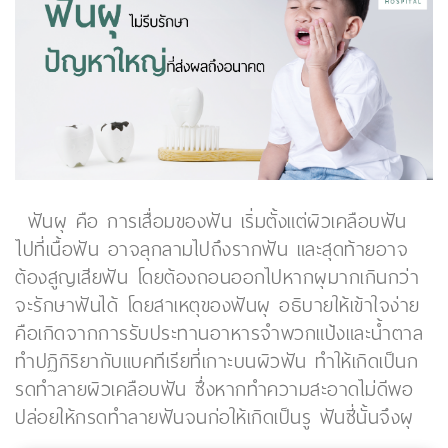
ฟันผุ คือ การเสื่อมของฟัน เริ่มตั้งแต่ผิวเคลือบฟัน
ไปที่เนื้อฟัน อาจลุกลามไปถึงรากฟัน และสุดท้ายอาจ
ต้องสูญเสียฟัน โดยต้องถอนออกไปหากผุมากเกินกว่า
จะรักษาฟันได้ โดยสาเหตุของฟันผุ อธิบายให้เข้าใจง่าย
คือเกิดจากการรับประทานอาหารจำพวกแป้งและน้ำตาล
ทำปฏิกิริยากับแบคทีเรียที่เกาะบนผิวฟัน ทำให้เกิดเป็นก
รดทำลายผิวเคลือบฟัน ซึ่งหากทำความสะอาดไม่ดีพอ
ปล่อยให้กรดทำลายฟันจนก่อให้เกิดเป็นรู ฟันซี่นั้นจึงผุ