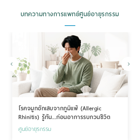
บทความทางการแพทย์ศูนย์อายุรกรรม
มิแพ้ (Allergic
โรคหืด (Asthma) รู้จักให
.ก่อนอาการรบกวนชีวิต
ชีวิตได้ปกติ
ศูนย์อายุรกรรม