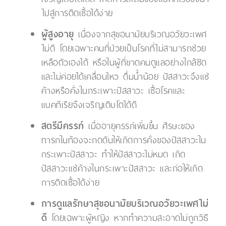
ไปสู่การติดเชื้อได้ง่าย
ผู้สูงอายุ
เนื่องจากสุขอนามัยบริเวณอวัยวะเพศ
ไม่ดี โดยเฉพาะคนที่ป่วยเป็นโรคที่ไม่สามารถช่วย
เหลือตัวเองได้ หรือในผู้ที่ขาดคนดูแลอย่างใกล้ชิด
และไม่ค่อยได้เคลื่อนไหว ดื่มน้ำน้อย ปัสสาวะจึงแช่
ค้างหรือคั่งในกระเพาะปัสสาวะ เชื้อโรคและ
แบคทีเรียจึงเจริญเติบโตได้ดี
สตรีมีครรภ์
เมื่ออายุครรภ์เพิ่มขึ้น ศีรษะของ
ทารกในท้องจะกดดันให้เกิดการคั่งของปัสสาวะใน
กระเพาะปัสสาวะ ทำให้ปัสสาวะไม่หมด เกิด
ปัสสาวะแช่ค้างในกระเพาะปัสสาวะ และก่อให้เกิด
การติดเชื้อได้ง่าย
การดูแลรักษาสุขอนามัยบริเวณอวัยวะเพศไม่
ดี
โดยเฉพาะผู้หญิง หากทำความสะอาดไม่ถูกวิธี