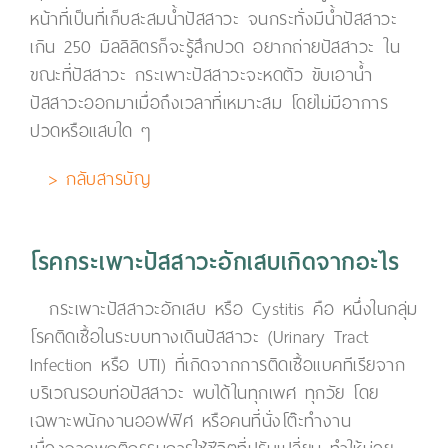
หน้าที่เป็นที่เก็บสะสมน้ำปัสสาวะ จนกระทั่งมีน้ำปัสสาวะ
เกิน 250 มิลลิลิตรก็จะรู้สึกปวด อยากถ่ายปัสสาวะ ใน
ขณะที่ปัสสาวะ กระเพาะปัสสาวะจะหดตัว ขับเอาน้ำ
ปัสสาวะออกมาเมื่อถึงเวลาที่เหมาะสม โดยไม่มีอาการ
ปวดหรือแสบใด ๆ
> กลับสารบัญ
โรคกระเพาะปัสสาวะอักเสบเกิดจากอะไร
กระเพาะปัสสาวะอักเสบ หรือ Cystitis คือ หนึ่งในกลุ่ม
โรคติดเชื้อในระบบทางเดินปัสสาวะ (Urinary Tract
Infection หรือ UTI) ที่เกิดจากการติดเชื้อแบคทีเรียจาก
บริเวณรอบท่อปัสสาวะ พบได้ในทุกเพศ ทุกวัย โดย
เฉพาะพนักงานออฟฟิศ หรือคนที่นั่งโต๊ะทำงาน