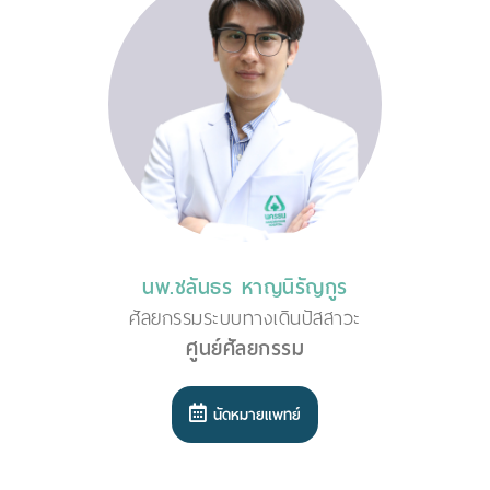
นพ.ชลันธร หาญนิรัญกูร
ศัลยกรรมระบบทางเดินปัสสาวะ
ศูนย์ศัลยกรรม
นัดหมายแพทย์