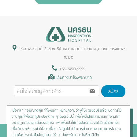
1 ซอยพระรามที่ 2 ซอย 56 แขวงแสมดำ เขตบางขุนเทียน กรุงเทพฯ
10150
+66-2450-9999
เส้นทางมาโรงพยาบาล
สมัคร
เมื่อคลิก “อนุญาตคุกกี้ทั้งหมด” หมายความว่าผู้ใช้งานยอมรับที่จะเปิดการใช้
Privacy Policy
/
Cookies Policy
/
Sitemap
/
สิทธิผู้ป่วย
งานคุกกี้เพื่อวัตถุประสงค์ต่าง ๆ ดังต่อไปนี้ เพื่อให้เว็บไซต์สามารถทำงานได้
อย่างถูกต้องและเต็มประสิทธิภาพ เพื่อเปิดใช้คุณสมบัติของโซเชียลมีเดีย และ
เพื่อวิเคราะห์การเข้าใช้งานเพื่อนำข้อมูลไปใช้ในการทำการตลาดและการโฆษณา
Copyright © 2020 Nakornthon Hospital. All rights reserved
รวมถึงการแบ่งปันข้อมูลการใช้งานกับพาร์ทเนอร์โซเชียลมีเดีย