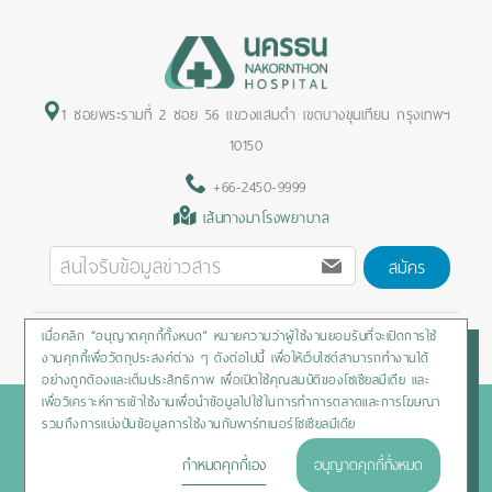
1 ซอยพระรามที่ 2 ซอย 56 แขวงแสมดำ เขตบางขุนเทียน กรุงเทพฯ
10150
+66-2450-9999
เส้นทางมาโรงพยาบาล
สมัคร
เมื่อคลิก “อนุญาตคุกกี้ทั้งหมด” หมายความว่าผู้ใช้งานยอมรับที่จะเปิดการใช้
Privacy Policy
/
Cookies Policy
/
Sitemap
/
สิทธิผู้ป่วย
งานคุกกี้เพื่อวัตถุประสงค์ต่าง ๆ ดังต่อไปนี้ เพื่อให้เว็บไซต์สามารถทำงานได้
อย่างถูกต้องและเต็มประสิทธิภาพ เพื่อเปิดใช้คุณสมบัติของโซเชียลมีเดีย และ
เพื่อวิเคราะห์การเข้าใช้งานเพื่อนำข้อมูลไปใช้ในการทำการตลาดและการโฆษณา
Copyright © 2020 Nakornthon Hospital. All rights reserved
รวมถึงการแบ่งปันข้อมูลการใช้งานกับพาร์ทเนอร์โซเชียลมีเดีย
กำหนดคุกกี้เอง
อนุญาตคุกกี้ทั้งหมด
HOTLINE :
+66-2450-9999