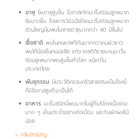
อายุ
ยิ่งอายุสูงขึ้น โอกาสเกิดมะเร็งต่อมลูกหมาก
ยิ่งมากขึ้น โดยการวินิจฉัยโรคมะเร็งต่อมลูกหมาก
ส่วนใหญ่นั้นพบในชายอายุมากกว่า 40 ปีขึ้นไป
เชื้อชาติ
พบในคนแอฟริกันมากกว่าคนผิวขาว
พบได้น้อยในคนเอเชีย แต่จากสถิติรายงานมะเร็ง
ต่อมลูกหมากพบสูงขึ้นทั่วโลก แม้แต่ใน
ประเทศไทย
พันธุกรรม
มีประวัติครอบครัวสายตรงเป็นโรคนี้
ก็มีโอกาสสูงที่จะเป็นได้
อาหาร
มะเร็งชนิดนี้พบมากในผู้ที่บริโภคเนื้อแดง
มาก ๆ เป็นประจำอย่างต่อเนื่อง และกินผักผลไม้
น้อย
> กลับสารบัญ