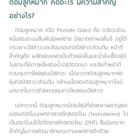
ต่อมลูกหมาก คืออะไร มีความสำคัญ
อย่างไร?
ต่อมลูกหมาก หรือ Prostate Gland คือ อวัยวะส่วน
หนึ่งของระบบสืบพันธุ์เพศชาย มีขนาดเท่าผลลิ้นจี่ อยู่ใต้
กระเพาะปัสสาวะและล้อมรอบท่อปัสสาวะส่วนต้น หน้าที่
สำคัญคือ ผลิตของเหลวเป็นตัวหล่อลื่นและนำส่งเชื้ออสุจิ
ในขณะที่มีการหลั่งของน้ำอสุจิออกมา และยังทำหน้าที่
ควบคุมการไหลของปัสสาวะ เนื่องจากต่อมลูกหมากห่อ
หุ้มท่อปัสสาวะส่วนต้น กล้ามเนื้อของต่อมลูกหมากจึงมี
บทบาทในการช่วยควบคุมการไหลของปัสสาวะ
นอกจากนี้ ต่อมลูกหมากมีเอนไซม์ที่ช่วยเผาผลาญและ
แปลงฮอร์โมนเพศชายเทสโทสเตอโรน (Testosterone) ไป
เป็นฮอร์โมนไดไฮโดรเทสโทสเตอโรน (DHT) ซึ่งมีบทบาท
สำคัญในการพัฒนาลักษณะทางเพศชายอีกด้วย