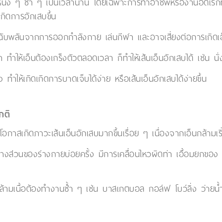
นึ่ง ๆ ซ้ำ ๆ เป็นเวลานาน โดยเฉพาะการทำอาชีพหรืองานอดิเรกที่ต้
เกิดการอักเสบขึ้น
่างฉับพลันจากการออกกำลังกาย เล่นกีฬา และอาจเสี่ยงต่อการเกิดเอ
า ทำให้เอ็นต้องเกร็งตัวตลอดเวลา ก็ทำให้เส้นเอ็นอักเสบได้ เช่น 
ง ทำให้เกิดเกิดการบาดเจ็บได้ง่าย หรือเส้นเอ็นอักเสบได้ง่ายขึ้น
กติ
่งมีโอกาสเกิดภาวะเส้นเอ็นอักเสบมากขึ้นเรื่อย ๆ เนื่องจากเอ็นกล้ามเ
วบางส่วนของร่างกายบ่อยครั้ง มีการเคลื่อนไหวผิดท่า เอื้อมยกของ
กล้ามเนื้อต้องทำงานซ้ำ ๆ เช่น บาสเกตบอล กอล์ฟ โบว์ลิ่ง ว่ายน้ำ