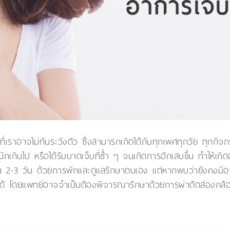
ดยที่เราอาจไม่ทันระวังตัว ซึ่งสามารถเกิดได้กับทุกเพศทุกวัย ทุกกิจก
านหนักเกินไป หรือได้รับบาดเจ็บที่ซ้ำ ๆ จนเกิดการอักเสบขึ้น ทำให
ยใน 2-3 วัน ด้วยการพักและดูแลรักษาตนเอง แต่หากพบว่ายังคงม
ด้ โดยแพทย์อาจจำเป็นต้องพิจารณารักษาด้วยการผ่าตัดส่องกล้อ