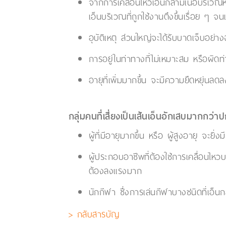
จากการเคลื่อนไหวเอ็นกล้ามเนื้อบริเวณห
เอ็นบริเวณที่ถูกใช้งานตึงขึ้นเรื่อย ๆ จน
อุบัติเหตุ ส่วนใหญ่จะได้รับบาดเจ็บอย
การอยู่ในท่าทางที่ไม่เหมาะสม หรือผิดท่
อายุที่เพิ่มมากขึ้น จะมีความยืดหยุ่นลดล
กลุ่มคนที่เสี่ยงเป็นเส้นเอ็นอักเสบมากกว่าป
ผู้ที่มีอายุมากขึ้น หรือ ผู้สูงอายุ จะยิ
ผู้ประกอบอาชีพที่ต้องใช้การเคลื่อนไห
ต้องลงแรงมาก
นักกีฬา ซึ่งการเล่นกีฬาบางชนิดที่เอ็น
> กลับสารบัญ