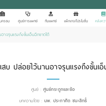
ักนครธน
ศูนย์การแพทย์
ทีมแพทย์
แพ็กเกจ/โปรโมชั่น
คลังควา
นอาจรุนแรงถึงขั้นเอ็นฉีกขาดได้
ักเสบ ปล่อยไว้นานอาจรุนแรงถึงขั้นเอ็
ศูนย์ :
ศูนย์กระดูกและข้อ
บทความโดย :
นพ. ประกาศิต ชนะสิทธิ์