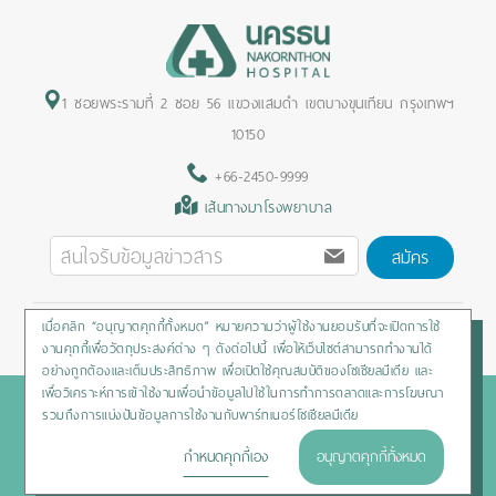
1 ซอยพระรามที่ 2 ซอย 56 แขวงแสมดำ เขตบางขุนเทียน กรุงเทพฯ
10150
+66-2450-9999
เส้นทางมาโรงพยาบาล
สมัคร
เมื่อคลิก “อนุญาตคุกกี้ทั้งหมด” หมายความว่าผู้ใช้งานยอมรับที่จะเปิดการใช้
Privacy Policy
/
Cookies Policy
/
Sitemap
/
สิทธิผู้ป่วย
งานคุกกี้เพื่อวัตถุประสงค์ต่าง ๆ ดังต่อไปนี้ เพื่อให้เว็บไซต์สามารถทำงานได้
อย่างถูกต้องและเต็มประสิทธิภาพ เพื่อเปิดใช้คุณสมบัติของโซเชียลมีเดีย และ
เพื่อวิเคราะห์การเข้าใช้งานเพื่อนำข้อมูลไปใช้ในการทำการตลาดและการโฆษณา
Copyright © 2020 Nakornthon Hospital. All rights reserved
รวมถึงการแบ่งปันข้อมูลการใช้งานกับพาร์ทเนอร์โซเชียลมีเดีย
กำหนดคุกกี้เอง
อนุญาตคุกกี้ทั้งหมด
HOTLINE :
+66-2450-9999