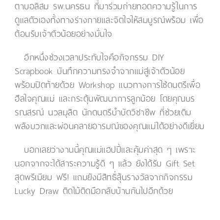
ตาบอลิสม รพ.นครธน ที่มาร่วมถ่ายทอดความรู้ในการ
ดูแลตัวเองทั้งทางร่างกายและจิตใจให้สมบูรณ์พร้อม เพื่อ
ต้อนรับเจ้าตัวน้อยอย่างมั่นใจ
อีกหนึ่งช่วงเวลาประทับใจคือกิจกรรม DIY
Scrapbook บันทึกความทรงจำจากแม่สู่เจ้าตัวน้อย
พร้อมปิดท้ายด้วย Workshop แนวทางการใช้ดนตรีเพื่อ
ฮีลใจคุณแม่ และกระตุ้นพัฒนาการลูกน้อย โดยคุณบร
รณสรณ์ นวลมุสิต นักดนตรีบำบัดวิชาชีพ ที่ช่วยเติม
พลังบวกและผ่อนคลายอารมณ์ของคุณแม่ได้อย่างดีเยี่ยม
บอกเลยว่างานนี้คุณแม่แฮปปี้และคุ้มค่าสุด ๆ เพราะ
นอกจากจะได้สาระความรู้ดี ๆ แล้ว ยังได้รับ Gift Set
สุดพรีเมียม ฟรี! แถมยังมีสิทธิ์ลุ้นรางวัลจากกิจกรรม
Lucky Draw ติดไม้ติดมือกลับบ้านกันไปอีกด้วย