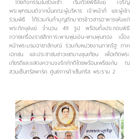
โดยกิจกรรมในช่วงเช้า เริ่มด้วยพิธีสงฆ์ เจริญ
พระพุทธมนต์จากนั้นคณะผู้บริหาร เจ้าหน้าที่ และผู้เข้า
ร่วมพิธี ได้ร่วมกันทำบุญตักบาตรข้าวสารอาหารแห้งแด่
พระภิกษุสงฆ์ จำนวน 49 รูป พร้อมทั้งประกอบพิธี
ถวายเครื่องราชสักการะพานพุ่มเงิน-พานพุ่มทอง เบื้อง
หน้าพระบรมฉายาลักษณ์ ร่วมกับหน่วยงานภาครัฐ ภาค
เอกชน และประชาชนชาวเขตบางขุนเทียน เพื่อเทิดพระ
เกียรติและแสดงความจงรักภักดีโดยพร้อมเพรียงกัน ณ
สวนเซ็นทรัลพาร์ค ศูนย์การค้าเซ็นทรัล พระราม 2