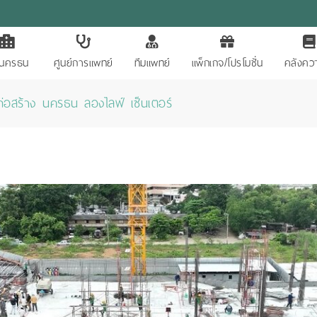
ักนครธน
ศูนย์การแพทย์
ทีมแพทย์
แพ็กเกจ/โปรโมชั่น
คลังควา
่อสร้าง นครธน ลองไลฟ์ เซ็นเตอร์