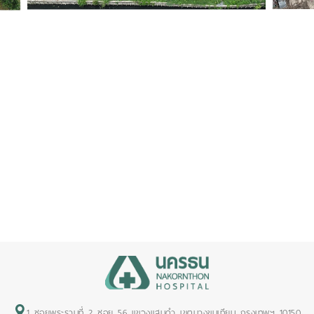
1 ซอยพระรามที่ 2 ซอย 56 แขวงแสมดำ เขตบางขุนเทียน กรุงเทพฯ 10150