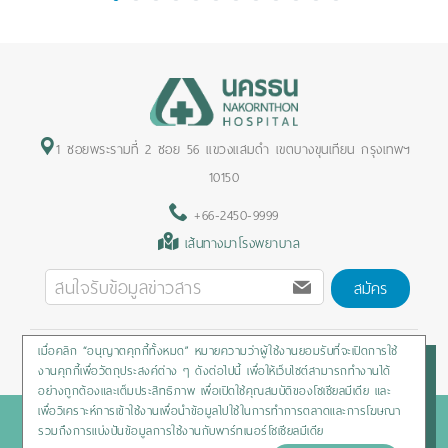
1
2
3
4
5
6
7
8
9
10
11
12
1 ซอยพระรามที่ 2 ซอย 56 แขวงแสมดำ เขตบางขุนเทียน กรุงเทพฯ
10150
+66-2450-9999
เส้นทางมาโรงพยาบาล
สมัคร
เมื่อคลิก “อนุญาตคุกกี้ทั้งหมด” หมายความว่าผู้ใช้งานยอมรับที่จะเปิดการใช้
Privacy Policy
/
Cookies Policy
/
Sitemap
/
สิทธิผู้ป่วย
งานคุกกี้เพื่อวัตถุประสงค์ต่าง ๆ ดังต่อไปนี้ เพื่อให้เว็บไซต์สามารถทำงานได้
อย่างถูกต้องและเต็มประสิทธิภาพ เพื่อเปิดใช้คุณสมบัติของโซเชียลมีเดีย และ
เพื่อวิเคราะห์การเข้าใช้งานเพื่อนำข้อมูลไปใช้ในการทำการตลาดและการโฆษณา
Copyright © 2020 Nakornthon Hospital. All rights reserved
รวมถึงการแบ่งปันข้อมูลการใช้งานกับพาร์ทเนอร์โซเชียลมีเดีย