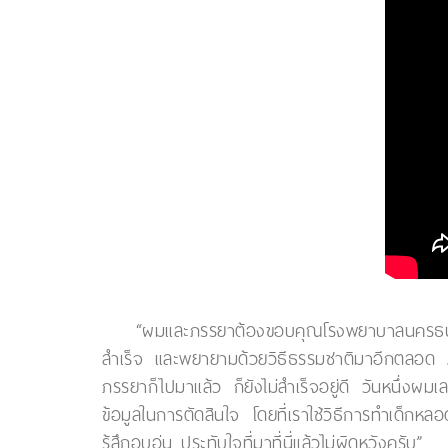
“ผมและภรรยาต้องขอบคุณโรงพยาบาลนครธน ที่ท
สำเร็จ และพยายามด้วยวิธีธรรมชาติมาอีกตลอด 2
ภรรยาก็ไปมาแล้ว ก็ยังไม่สำเร็จอยู่ดี วันหนึ่งผ
ข้อมูลในการตัดสินใจ โดยที่เราใช้วิธีการทำเด็กห
รู้สึกอบอุ่น ประทับใจที่มาที่นี่แล้วไม่ผิดหวังครับ”