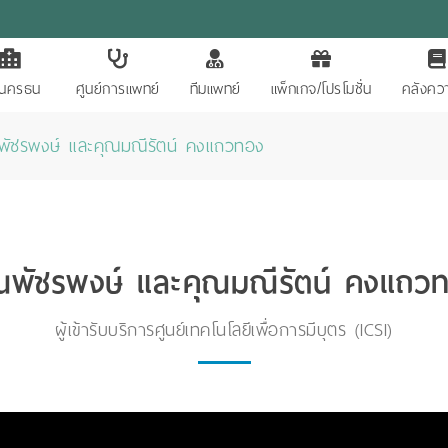
ักนครธน
ศูนย์การแพทย์
ทีมแพทย์
แพ็กเกจ/โปรโมชั่น
คลังควา
พัชรพงษ์ และคุณมณีรัตน์ คงแถวทอง
ณพัชรพงษ์ และคุณมณีรัตน์ คงแถว
ผู้เข้ารับบริการศูนย์เทคโนโลยีเพื่อการมีบุตร (ICSI)