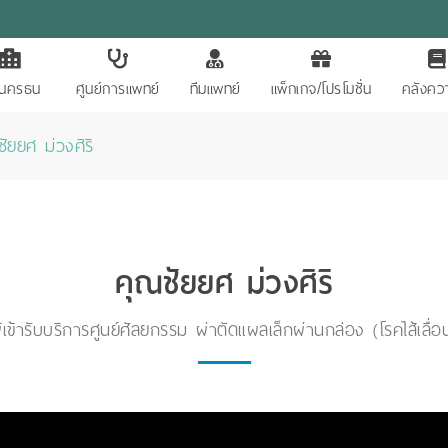
ักนครธน
ศูนย์การแพทย์
ทีมแพทย์
แพ็กเกจ/โปรโมชั่น
คลังควา
ัยยศ ม่วงศิริ
คุณชัยยศ ม่วงศิริ
ู้เข้ารับบริการศูนย์ศัลยกรรม ผ่าตัดแผลเล็กผ่านกล่อง (โรคไส้เลื่อ