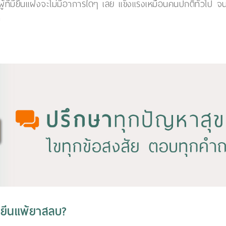
ที่มียีนแฝงจะไม่มีอาการใดๆ เลย แข็งแรงเหมือนคนปกติทั่วไป จน
า
วจยีนแพ้ยาสลบ?