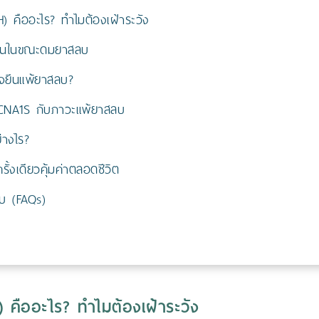
 คืออะไร? ทำไมต้องเฝ้าระวัง
พลันในขณะดมยาสลบ
รวจยีนแพ้ยาสลบ?
ACNA1S กับภาวะแพ้ยาสลบ
่างไร?
้งเดียวคุ้มค่าตลอดชีวิต
บ (FAQs)
คืออะไร? ทำไมต้องเฝ้าระวัง