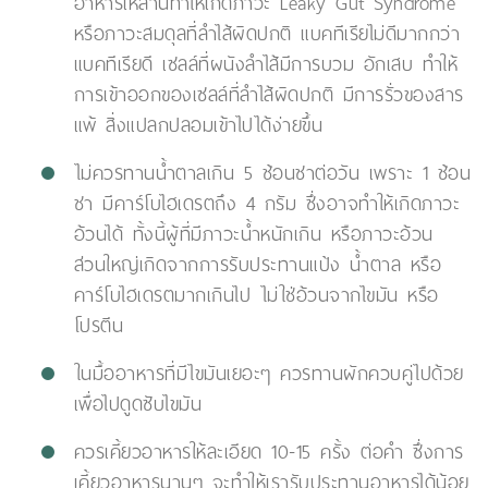
อาหารเหล่านี้ทำให้เกิดภาวะ Leaky Gut Syndrome
หรือภาวะสมดุลที่ลำไส้ผิดปกติ แบคทีเรียไม่ดีมากกว่า
แบคทีเรียดี เซลล์ที่ผนังลำไส้มีการบวม อักเสบ ทำให้
การเข้าออกของเซลล์ที่ลำไส้ผิดปกติ มีการรั่วของสาร
แพ้ สิ่งแปลกปลอมเข้าไปได้ง่ายขึ้น
ไม่ควรทานน้ำตาลเกิน 5 ช้อนชาต่อวัน เพราะ 1 ช้อน
ชา มีคาร์โบไฮเดรตถึง 4 กรัม ซึ่งอาจทำให้เกิดภาวะ
อ้วนได้ ทั้งนี้ผู้ที่มีภาวะน้ำหนักเกิน หรือภาวะอ้วน
ส่วนใหญ่เกิดจากการรับประทานแป้ง น้ำตาล หรือ
คาร์โบไฮเดรตมากเกินไป ไม่ใช่อ้วนจากไขมัน หรือ
โปรตีน
ในมื้ออาหารที่มีไขมันเยอะๆ ควรทานผักควบคู่ไปด้วย
เพื่อไปดูดซับไขมัน
ควรเคี้ยวอาหารให้ละเอียด 10-15 ครั้ง ต่อคำ ซึ่งการ
เคี้ยวอาหารนานๆ จะทำให้เรารับประทานอาหารได้น้อย