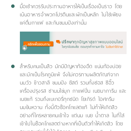
มื้อเช้าควรรับประทานอาหารให้เป็นเรื่องเป็นราว โดย
เน้นอาหารจำพวกโปรตีนและผักเป็นหลัก ไม่ใช่เพียง
แค่ดื่มกาแฟ และกินขนมปังเท่านั้น
สำหรับคนเป็นสิว มักมีปัญหาท้องอืด แน่นท้องบ่อย
และมักเป็นโรคภูมิแพ้ จึงไม่ควรทานผลิตภัณฑ์จาก
นมวัว ข้าวสาลี ขนมปัง ยีสต์ รวมทั้งซอส ซีอิ๊ว
เครื่องปรุงรส ชานมไข่มุก กาแฟปั่น เนยมาการีน และ
เนยแท้ รวมถึงเบเกอรี่ทุกชนิด โยเกิรต์ ไอศกรีม
นมข้นหวาน ทั้งนี้ตัวช็อคโกแลตแท้ ไม่ทำให้เกิดสิว
อย่างที่ใครหลายคนเข้าใจ แต่นม เนย น้ำตาล ในที่ใส่
เข้าไปในช็อคโกแลตต่างหากที่เป็นตัวทำให้เกิดสิว โดย