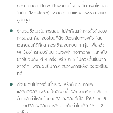
ถือก่อนนอน ปิดไฟ ปิดผ้าม่านให้มืดสนิท เพื่อให้เมลา
โทนิน (Melatonin) หรือฮอร์โมนแห่งการชะลอวัยเข้า
สู่สมดุล
จำนวนชั่วโมงในการนอน ไม่สำคัญเท่าการตั้งต้นของ
การนอน คือ ฮอร์โมนที่ดีจะมีเวลาในการหลั่ง โดย
เวลานอนที่ดีที่สุด ควรเข้านอนก่อน 4 ทุ่ม เพื่อหวัง
ผลเรื่องโกรทฮอร์โมน (Growth hormone) และหลับ
ยาวไปจนถึง ตี 4 ครึ่ง หรือ ตี 5 ไม่ควรตื่นขึ้นมาก
ลางดึก เพราะจะเป็นการขัดขวางการหลั่งของฮอร์โมน
ที่ดี
ก่อนนอนไม่ควรดื่มน้ำเยอะ หรือดื่มชา กาแฟ
แอลกอฮอล์ เพราะเป็นตัวขับน้ำออกจากร่างกายมาก
ขึ้น และทำให้ลุกขึ้นมาปัสสาวะตอนดึกได้ โดยร่างกาย
จะขับปัสสาวะออกมาหลังจากดื่มน้ำไปแล้ว 1.5 – 2
ชั่วโมง