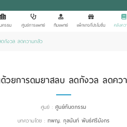
ักนครธน
ศูนย์การแพทย์
ทีมแพทย์
แพ็กเกจ/โปรโมชั่น
คลังควา
ลดกังวล ลดความกลัว
นด้วยการดมยาสลบ ลดกังวล ลดควา
ศูนย์ :
ศูนย์ทันตกรรม
บทความโดย :
ทพญ. กุลนันท์ พันธ์ศรีมังกร