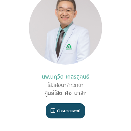
นพ.นฤวัต เกสรสุคนธ์
โสตศอนาสิกวิทยา
ศูนย์โสต ศอ นาสิก
นัดหมายแพทย์