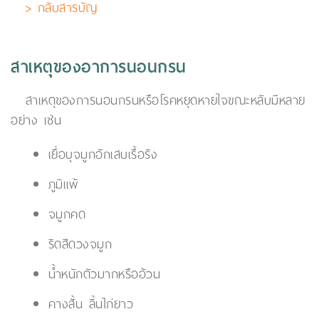
> กลับสารบัญ
สาเหตุของอาการนอนกรน
สาเหตุของการนอนกรนหรือโรคหยุดหายใจขณะหลับมีหลาย
อย่าง เช่น
เยื่อบุจมูกอักเสบเรื้อรัง
ภูมิแพ้
จมูกคด
ริดสีดวงจมูก
น้ำหนักตัวมากหรืออ้วน
คางสั้น ลิ้นไก่ยาว