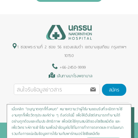
1 ซอยพระรามที่ 2 ซอย 56 แขวงแสมดำ เขตบางขุนเทียน กรุงเทพฯ
10150
+66-2450-9999
เส้นทางมาโรงพยาบาล
สมัคร
เมื่อคลิก “อนุญาตคุกกี้ทั้งหมด” หมายความว่าผู้ใช้งานยอมรับที่จะเปิดการใช้
Privacy Policy
/
Cookies Policy
/
Sitemap
/
สิทธิผู้ป่วย
งานคุกกี้เพื่อวัตถุประสงค์ต่าง ๆ ดังต่อไปนี้ เพื่อให้เว็บไซต์สามารถทำงานได้
อย่างถูกต้องและเต็มประสิทธิภาพ เพื่อเปิดใช้คุณสมบัติของโซเชียลมีเดีย และ
เพื่อวิเคราะห์การเข้าใช้งานเพื่อนำข้อมูลไปใช้ในการทำการตลาดและการโฆษณา
Copyright © 2020 Nakornthon Hospital. All rights reserved
รวมถึงการแบ่งปันข้อมูลการใช้งานกับพาร์ทเนอร์โซเชียลมีเดีย