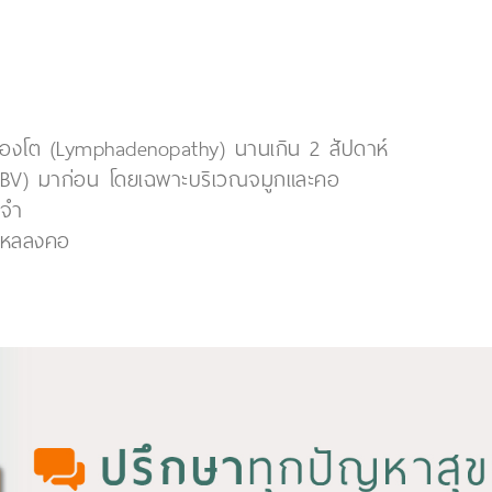
หลืองโต (Lymphadenopathy) นานเกิน 2 สัปดาห์
s (EBV) มาก่อน โดยเฉพาะบริเวณจมูกและคอ
ะจำ
อดไหลลงคอ