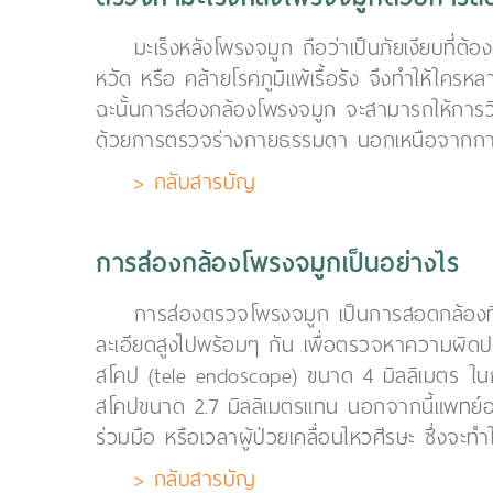
มะเร็งหลังโพรงจมูก ถือว่าเป็นภัยเงียบที่ต้
หวัด หรือ คล้ายโรคภูมิแพ้เรื้อรัง จึงทำให้ใคร
ฉะนั้นการส่องกล้องโพรงจมูก จะสามารถให้การวิ
ด้วยการตรวจร่างกายธรรมดา นอกเหนือจากการตรว
> กลับสารบัญ
การส่องกล้องโพรงจมูกเป็นอย่างไร
การส่องตรวจโพรงจมูก เป็นการสอดกล้องที
ละเอียดสูงไปพร้อมๆ กัน เพื่อตรวจหาความผิดปกต
สโคป (tele endoscope) ขนาด 4 มิลลิเมตร ในก
สโคปขนาด 2.7 มิลลิเมตรแทน นอกจากนี้แพทย์อาจใช
ร่วมมือ หรือเวลาผู้ป่วยเคลื่อนไหวศีรษะ ซึ่งจะ
> กลับสารบัญ