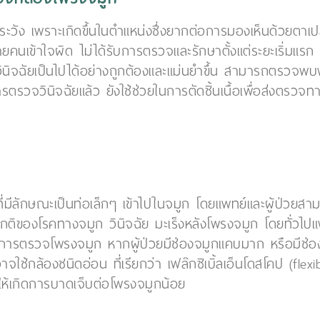
องระวัง เพราะเกิดขึ้นในตำแหน่งซึ่งยากต่อการมองเห็นด้วยตาเป
หลายคนเข้าใจผิด ไม่ได้รับการตรวจและรักษาตั้งแต่ระยะเริ่มแ
นิจฉัยเป็นไปได้อย่างถูกต้องและแม่นยำขึ้น สามารถตรวจพบพ
จวินิจฉัยแล้ว ยังใช้ช่วยในการตัดชิ้นเนื้อเพื่อส่งตรวจท
่มีลักษณะเป็นท่อเล็กๆ เข้าไปในจมูก โดยแพทย์และผู้ป่
ิของโรคทางจมูก วินิจฉัย มะเร็งหลังโพรงจมูก โดยทั่วไปแพทย
ารตรวจโพรงจมูก หากผู้ป่วยมีช่องจมูกแคบมาก หรือมีช่องจม
้กล้องชนิดอ่อน ที่เรียกว่า เฟล๊กซิเบิ้ลเอ็นโดสโคป (flexib
ทำให้เกิดการบาดเจ็บต่อโพรงจมูกน้อย