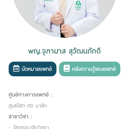
พญ.จุฑามาส สุวัฒนภักดี
นัดหมายแพทย์
คลังความรู้ของแพทย์
ศูนย์ทางการแพทย์ :
ศูนย์โสต ศอ นาสิก
สาขาวิชา :
โสตศอนาสิกวิทยา