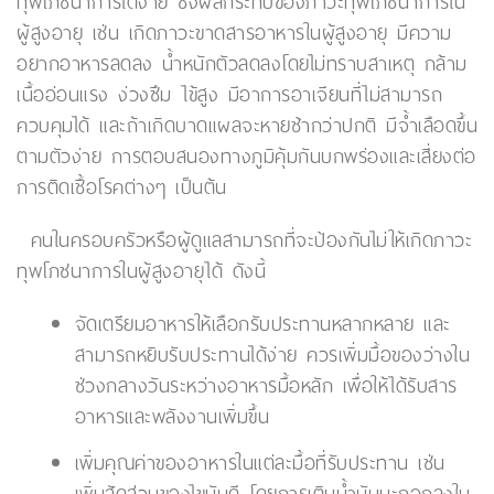
ทุพโภชนาการได้ง่าย ซึ่งผลกระทบของภาวะทุพโภชนาการใน
ผู้สูงอายุ เช่น เกิดภาวะขาดสารอาหารในผู้สูงอายุ มีความ
อยากอาหารลดลง น้ำหนักตัวลดลงโดยไม่ทราบสาเหตุ กล้าม
เนื้ออ่อนแรง ง่วงซึม ไข้สูง มีอาการอาเจียนที่ไม่สามารถ
ควบคุมได้ และถ้าเกิดบาดแผลจะหายช้ากว่าปกติ มีจ้ำเลือดขึ้น
ตามตัวง่าย การตอบสนองทางภูมิคุ้มกันบกพร่องและเสี่ยงต่อ
การติดเชื้อโรคต่างๆ เป็นต้น
คนในครอบครัวหรือผู้ดูแลสามารถที่จะป้องกันไม่ให้เกิดภาวะ
ทุพโภชนาการในผู้สูงอายุได้ ดังนี้
จัดเตรียมอาหารให้เลือกรับประทานหลากหลาย และ
สามารถหยิบรับประทานได้ง่าย ควรเพิ่มมื้อของว่างใน
ช่วงกลางวันระหว่างอาหารมื้อหลัก เพื่อให้ได้รับสาร
อาหารและพลังงานเพิ่มขึ้น
เพิ่มคุณค่าของอาหารในแต่ละมื้อที่รับประทาน เช่น
เพิ่มสัดส่วนของไขมันดี โดยการเติมน้ำมันมะกอกลงใน