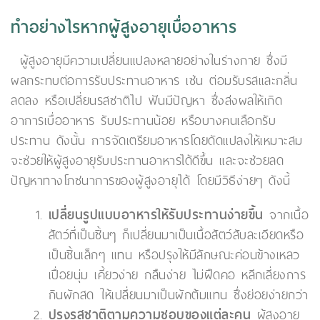
ทำอย่างไรหากผู้สูงอายุเบื่ออาหาร
ผู้สูงอายุมีความเปลี่ยนแปลงหลายอย่างในร่างกาย ซึ่งมี
ผลกระทบต่อการรับประทานอาหาร เช่น ต่อมรับรสและกลิ่น
ลดลง หรือเปลี่ยนรสชาติไป ฟันมีปัญหา ซึ่งส่งผลให้เกิด
อาการเบื่ออาหาร รับประทานน้อย หรือบางคนเลือกรับ
ประทาน ดังนั้น การจัดเตรียมอาหารโดยดัดแปลงให้เหมาะสม
จะช่วยให้ผู้สูงอายุรับประทานอาหารได้ดีขึ้น และจะช่วยลด
ปัญหาทางโภชนาการของผู้สูงอายุได้ โดยมีวิธีง่ายๆ ดังนี้
เปลี่ยนรูปแบบอาหารให้รับประทานง่ายขึ้น
จากเนื้อ
สัตว์ที่เป็นชิ้นๆ ก็เปลี่ยนมาเป็นเนื้อสัตว์สับละเอียดหรือ
เป็นชิ้นเล็กๆ แทน หรือปรุงให้มีลักษณะค่อนข้างเหลว
เปื่อยนุ่ม เคี้ยวง่าย กลืนง่าย ไม่ฝืดคอ หลีกเลี่ยงการ
กินผักสด ให้เปลี่ยนมาเป็นผักต้มแทน ซึ่งย่อยง่ายกว่า
ปรุงรสชาติตามความชอบของแต่ละคน
ผู้สูงอายุ