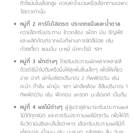
ตัวไขมันในเลือดสูง ควรลดจำนวนหรือเลือกทานเฉพาะ
ไข่ขาวเท่านั้น
หมู่ที่ 2 คาร์โบไฮเดรต ประเภทแป้งและน้ำตาล
ควรเลือกรับประทาน ข้าวกล้อง เผือก มัน ธัญพืช
และผลิตภัณฑ์จากแป้งที่ผ่านการขัดสีน้อย เช่น
ก๋วยเตี๋ยว ขนมจีน บะหมี่ มักกะโรนี ฯลฯ
หมู่ที่ 3 ผักต่างๆ
โดยรับประทานผักหลากหลายสี
ด้วยวิธีนำไปต้มหรือนึ่งให้สุกหั่นชิ้นเล็กๆ เพื่อให้เคี้ยว
ง่าย อาทิ ผักใบเขียวปริมาณ 2 ทัพพีต่อวัน เช่น
คะน้า ตำลึง ผักบุ้ง ฯลฯ ผักสีเหลือง สีส้มปริมาณ 1
ทัพพีต่อวัน เช่น ฟักทอง แครอท มะเขือเทศ เป็นต้น
หมู่ที่ 4 ผลไม้ต่างๆ
ผู้สูงอายุสามารถรับประทานผล
ไม้ได้ทุกชนิด และควรรับประทานผลไม้ทุกวัน เพื่อให้ได้
รับวิตามินซีและเส้นใยอาหาร เลือกรับประทานผลไม้ที่
เคี้ยวง่าย เนื้อนุ่ม เช่น มะละกอ กล้วยสุก ส้ม วันละ