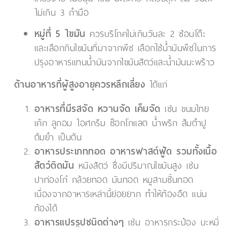
ไม่เกิน 3 กำมือ
หมู่ที่ 5 ไขมัน
ควรบริโภคไม่เกินวันละ 2 ช้อนโต๊ะ
และเลือกกินไขมันที่มาจากพืช เลือกใช้น้ำมันพืชในการ
ปรุงอาหารแทนน้ำมันจากไขมันสัตว์และน้ำมันมะพร้าว
ด้านอาหารที่ผู้สูงอายุควรหลีกเลี่ยง
ได้แก่
อาหารที่มีรสจัด หวานจัด เค็มจัด
เช่น ขนมไทย
เค้ก ลูกอม ไอศกรีม ช็อกโกแลต น้ำพริก ส้มตำปู
ต้มยำ เป็นต้น
อาหารประเภททอด อาหารฟาสต์ฟู้ด รวมทั้งเนื้อ
สัตว์ติดมัน
หนังสัตว์ ซึ่งมีปริมาณไขมันสูง เช่น
ปาท่องโก๋ กล้วยทอด มันทอด หมูสามชั้นทอด
เนื่องจากอาหารเหล่านี้ย่อยยาก ทำให้ท้องอืด แน่น
ท้องได้
อาหารแปรรูปชนิดต่างๆ
เช่น อาหารกระป๋อง บะหมี่