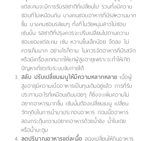
แต่ละคนจะมีการรับรสชาติที่เปลี่ยนไป รวมทั้งมีความ
ชอบที่ไม่เหมือนกัน บางคนชอบอาหารที่มีรสหวานมาก
ขึ้น บางคนชอบรสขมๆ ทั้งที่ในวัยหนุ่มสาวไม่ชอบ
เช่นนั้น รสชาติที่ปรุงควรจะปรับเปลี่ยนไปตามความ
ชอบของแต่ละคน เช่น หวานขึ้นเล็กน้อย จืดลง ไม่
ควรเค็มมาก อย่างไรก็ตาม ไม่ควรจัดอาหารที่มีรสจัด
หรือมีเครื่องเทศมากให้แก่ผู้สูงอายุเพราะจะทำให้เกิด
ปัญหาเกี่ยวกับระบบขับถ่ายได้
สลับ ปรับเปลี่ยนเมนูให้มีความหลากหลาย
เมื่อผู้
สูงอายุมีความเบื่ออาหารเป็นทุนเดิมอยู่แล้ว การที่รับ
ประทานอะไรที่เหมือนเดิมบ่อยๆ ก็ยิ่งจะเพิ่มความไม่
อยากอาหารมากขึ้น เช่นนั้นต้องเปลี่ยนเมนู เปลี่ยน
วัตถุดิบในการนำมาประกอบอาหาร ก่อนมื้ออาหาร
ลองกระตุ้นความอยากอาหารด้วยน้ำขิง น้ำใบเตย
หรือน้ำมะตูม
ลดปริมาณอาหารแต่ละมื้อ
ลองเปลี่ยนให้กินอาหาร