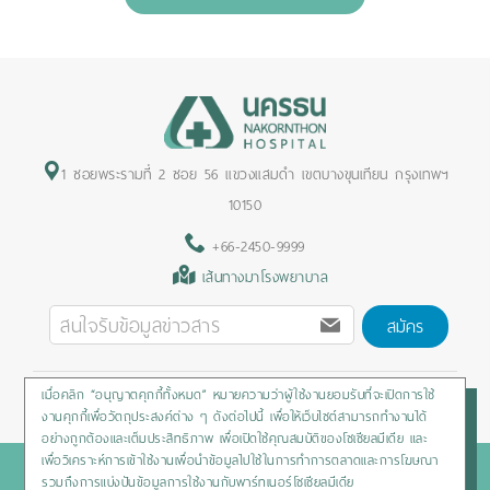
1 ซอยพระรามที่ 2 ซอย 56 แขวงแสมดำ เขตบางขุนเทียน กรุงเทพฯ
10150
+66-2450-9999
เส้นทางมาโรงพยาบาล
สมัคร
เมื่อคลิก “อนุญาตคุกกี้ทั้งหมด” หมายความว่าผู้ใช้งานยอมรับที่จะเปิดการใช้
Privacy Policy
/
Cookies Policy
/
Sitemap
/
สิทธิผู้ป่วย
งานคุกกี้เพื่อวัตถุประสงค์ต่าง ๆ ดังต่อไปนี้ เพื่อให้เว็บไซต์สามารถทำงานได้
อย่างถูกต้องและเต็มประสิทธิภาพ เพื่อเปิดใช้คุณสมบัติของโซเชียลมีเดีย และ
เพื่อวิเคราะห์การเข้าใช้งานเพื่อนำข้อมูลไปใช้ในการทำการตลาดและการโฆษณา
Copyright © 2020 Nakornthon Hospital. All rights reserved
รวมถึงการแบ่งปันข้อมูลการใช้งานกับพาร์ทเนอร์โซเชียลมีเดีย