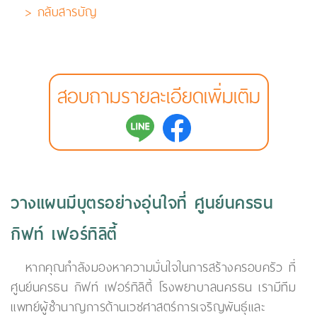
> กลับสารบัญ
สอบถามรายละเอียดเพิ่มเติม
วางแผนมีบุตรอย่างอุ่นใจที่ ศูนย์นครธน
กิฟท์ เฟอร์ทิลิตี้
หากคุณกำลังมองหาความมั่นใจในการสร้างครอบครัว ที่
ศูนย์นครธน กิฟท์ เฟอร์ทิลิตี้ โรงพยาบาลนครธน เรามีทีม
แพทย์ผู้ชำนาญการด้านเวชศาสตร์การเจริญพันธุ์และ