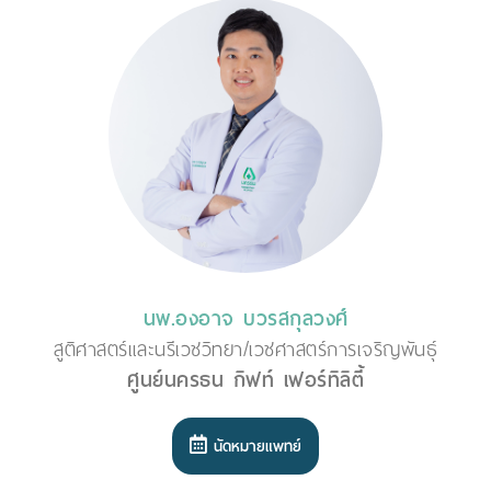
นพ.องอาจ บวรสกุลวงศ์
สูติศาสตร์และนรีเวชวิทยา/เวชศาสตร์การเจริญพันธุ์
ศูนย์นครธน กิฟท์ เฟอร์ทิลิตี้
นัดหมายแพทย์