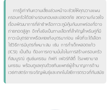
การรู้เท่าทันความเสี่ยงล่วงหน้าจะช่วยให้คุณวางแผน
ครอบครัวได้อย่างรอบคอบและปลอดภัย ลดความกังวลใจ
เรื่องพัฒนาการที่ล่าช้าหรือภาวะภูมิคุ้มกันบกพร่องที่อาจ
ถ่ายทอดสู่ลูก อีกทั้งยังเป็นทางเลือกที่สำคัญสำหรับคู่ที่มี
ภาวะมีบุตรยากหรือเคยแท้งบุตรมาก่อน เพื่อที่จะได้เลือก
ใช้วิธีการมีบุตรที่เหมาะสม เช่น การทำเด็กหลอดแก้ว
(ICSI) เป็นต้น ต้องการความมั่นใจในการสร้างครอบครัว
ที่สมบูรณ์ ศูนย์นครธน กิฟท์ เฟอร์ทิลิตี้ โรงพยาบาล
นครธน พร้อมดูแลคุณด้วยทีมแพทย์ผู้ชำนาญการด้าน
เวชศาสตร์การเจริญพันธุ์และเทคโนโลยีการตรวจที่ทันสมัย