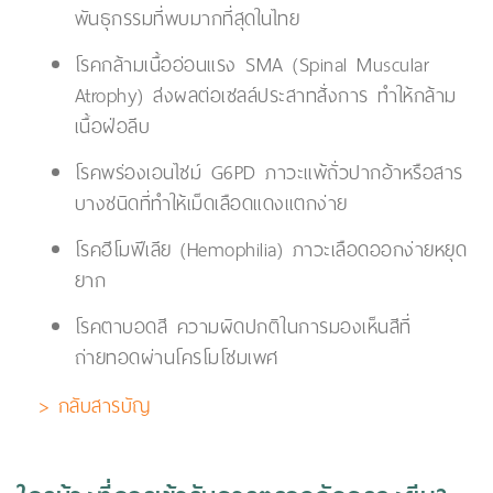
พันธุกรรมที่พบมากที่สุดในไทย
โรคกล้ามเนื้ออ่อนแรง SMA (Spinal Muscular
Atrophy) ส่งผลต่อเซลล์ประสาทสั่งการ ทำให้กล้าม
เนื้อฝ่อลีบ
โรคพร่องเอนไซม์ G6PD ภาวะแพ้ถั่วปากอ้าหรือสาร
บางชนิดที่ทำให้เม็ดเลือดแดงแตกง่าย
โรคฮีโมฟีเลีย (Hemophilia) ภาวะเลือดออกง่ายหยุด
ยาก
โรคตาบอดสี ความผิดปกติในการมองเห็นสีที่
ถ่ายทอดผ่านโครโมโซมเพศ
> กลับสารบัญ