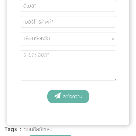
Tags :
ทอนซิลอักเสบ