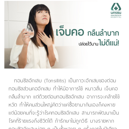
ทอนซิลอักเสบ (Tonsillitis) เป็นภาวะอักเสบของต่อม
ทอนซิลส่วนคออักเสบ ทำให้มีอาการไข้ หนาวสั่น เจ็บคอ
กลืนลำบาก แต่ด้วยต่อมทอนซิลอักเสบ อาการจะคล้ายไข้
หวัด ทำให้คนส่วนใหญ่คิดว่าแค่ซื้อยามากินเองก็คงหาย
แต่น้อยคนที่จะรู้ว่าโรคทอนซิลอักเสบ สามารถพัฒนาเป็น
โรคที่ร้ายแรงถึงชีวิตได้ ถ้ารักษาไม่ถูกวิธี บางรายหาก