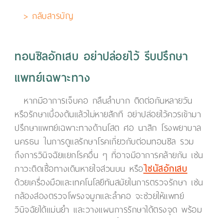
> กลับสารบัญ
ทอนซิลอักเสบ อย่าปล่อยไว้ รีบปรึกษา
แพทย์เฉพาะทาง
หากมีอาการเจ็บคอ กลืนลำบาก ติดต่อกันหลายวัน
หรือรักษาเบื้องต้นแล้วไม่หายสักที อย่าปล่อยไว้ควรเข้ามา
ปรึกษาแพทย์เฉพาะทางด้านโสต ศอ นาสิก โรงพยาบาล
นครธน ในการดูแลรักษาโรคเกี่ยวกับต่อมทอนซิล รวม
ถึงการวินิจฉัยแยกโรคอื่น ๆ ที่อาจมีอาการคล้ายกัน เช่น
ภาวะติดเชื้อทางเดินหายใจส่วนบน หรือ
ไซนัสอักเสบ
ด้วยเครื่องมือและเทคโนโลยีทันสมัยในการตรวจรักษา เช่น
กล้องส่องตรวจโพรงจมูกและลำคอ จะช่วยให้แพทย์
วินิจฉัยได้แม่นยำ และวางแผนการรักษาได้ตรงจุด พร้อม