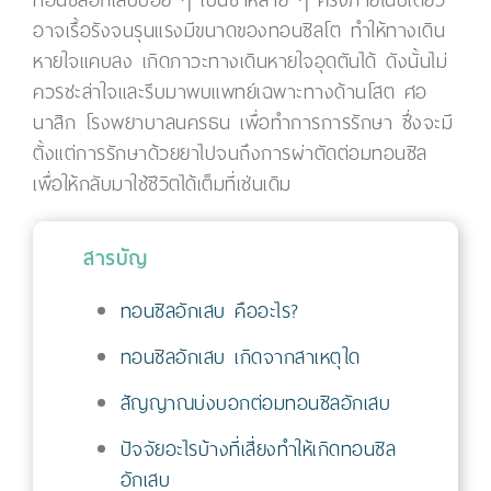
ทอนซิลอักเสบบ่อย ๆ เป็นซ้ำหลาย ๆ ครั้งภายในปีเดียว
อาจเรื้อรังจนรุนแรงมีขนาดของทอนซิลโต ทำให้ทางเดิน
หายใจแคบลง เกิดภาวะทางเดินหายใจอุดตันได้ ดังนั้นไม่
ควรชะล่าใจและรีบมาพบแพทย์เฉพาะทางด้านโสต ศอ
นาสิก โรงพยาบาลนครธน เพื่อทำการการรักษา ซึ่งจะมี
ตั้งแต่การรักษาด้วยยาไปจนถึงการผ่าตัดต่อมทอนซิล
เพื่อให้กลับมาใช้ชีวิตได้เต็มที่เช่นเดิม
สารบัญ
ทอนซิลอักเสบ คืออะไร?
ทอนซิลอักเสบ เกิดจากสาเหตุใด
สัญญาณบ่งบอกต่อมทอนซิลอักเสบ
ปัจจัยอะไรบ้างที่เสี่ยงทำให้เกิดทอนซิล
อักเสบ