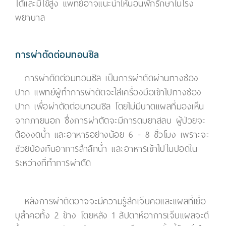
ได้และมีไข้สูง แพทย์อาจแนะนำให้นอนพักรักษาในโรง
พยาบาล
การผ่าตัดต่อมทอนซิล
การผ่าตัดต่อมทอนซิล เป็นการผ่าตัดผ่านทางช่อง
ปาก แพทย์ผู้ทำการผ่าตัดจะใส่เครื่องมือเข้าไปทางช่อง
ปาก เพื่อผ่าตัดต่อมทอนซิล โดยไม่มีบาดแผลที่มองเห็น
จากภายนอก ซึ่งการผ่าตัดจะมีการดมยาสลบ ผู้ป่วยจะ
ต้องงดน้ำ และอาหารอย่างน้อย 6 - 8 ชั่วโมง เพราะจะ
ช่วยป้องกันอาการสำลักน้ำ และอาหารเข้าไปในปอดใน
ระหว่างที่ทำการผ่าตัด
หลังการผ่าตัดอาจจะมีความรู้สึกเจ็บคอและแผลที่เยื่อ
บุลำคอทั้ง 2 ข้าง โดยหลัง 1 สัปดาห์อาการเจ็บแผลจะดี