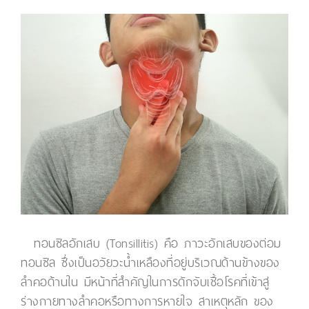
ทอนซิลอักเสบ (Tonsillitis) คือ ภาวะอักเสบของต่อม
ทอนซิล ซึ่งเป็นอวัยวะน้ำเหลืองที่อยู่บริเวณด้านข้างของ
ลำคอด้านใน มีหน้าที่สำคัญในการดักจับเชื้อโรคที่เข้าสู่
ร่างกายทางลำคอหรือทางการหายใจ สาเหตุหลัก ของ