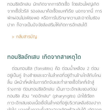
ทอนซิลอักเสบ มักเกิดจากการติดเชื้อ โดยส่วนใหญ่เกิด
จากเชื้อไวรัส รองลงมาคือเชื้อแบคทีเรีย นอกจากนี้ การ
พักผ่อนไม่เพียงพอ หรือการไม่รักษาความสะอาดในช่อง
ปาก ก็อาจเป็นปัจจัยส่งเสริมให้เกิดการอักเสบได้
> กลับสารบัญ
ทอนซิลอักเสบ เกิดจากสาเหตุใด
ต่อมทอนซิล (Tonsillitis) คือ ต่อมน้ำเหลือง 2 ต่อม
อยู่เป็นคู่ ข้างซ้ายและขวาในลำคอที่อยู่ด้านข้างใกล้กับโคน
ลิ้น มีหน้าที่หลักในการดักจับและทำลายเชื้อโรคที่เข้าสู่
ร่างกาย ต่อมทอนซิลอักเสบ เป็นภาวะอักเสบของต่อม
ทอนซิล ส่วน "คออักเสบ" (pharyngitis) มักใช้เรียก
ภาวะอักเสบของเนื้อเยื่อในลำคอที่อยู่บริเวณหลังช่องปาก
เข้าไป บางครั้งภาวะทั้งสองอาจเกิดพร้อมกันได้ เกิดจาก