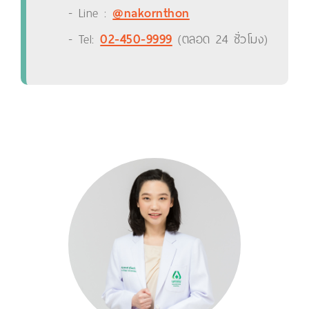
- Line :
@nakornthon
- Tel:
02-450-9999
(ตลอด 24 ชั่วโมง)