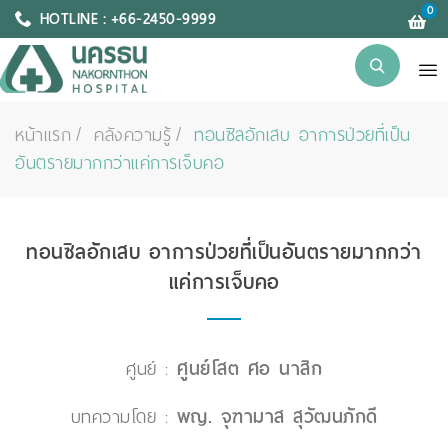
0
HOTLINE : +66-2450-9999
หน้าแรก
คลังความรู้
ทอนซิลอักเสบ อาการป่วยที่เป็น
อันตรายมากกว่าแค่การเจ็บคอ
ทอนซิลอักเสบ อาการป่วยที่เป็นอันตรายมากกว่า
แค่การเจ็บคอ
ศูนย์ :
ศูนย์โสต ศอ นาสิก
บทความโดย :
พญ. จุฑามาส สุวัฒนภักดี