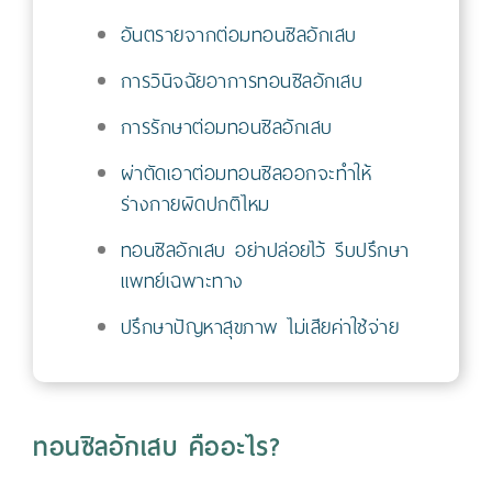
อันตรายจากต่อมทอนซิลอักเสบ
การวินิจฉัยอาการทอนซิลอักเสบ
การรักษาต่อมทอนซิลอักเสบ
ผ่าตัดเอาต่อมทอนซิลออกจะทำให้
ร่างกายผิดปกติไหม
ทอนซิลอักเสบ อย่าปล่อยไว้ รีบปรึกษา
แพทย์เฉพาะทาง
ปรึกษาปัญหาสุขภาพ ไม่เสียค่าใช้จ่าย
ทอนซิลอักเสบ คืออะไร?